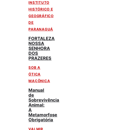
INSTITUTO
HISTÓRICO E
GEOGRÁFICO
DE
PARANAGUÁ
FORTALEZA
NOSSA
SENHORA
DOS
PRAZERES
SOB A
ÓTICA
MAÇÔNICA
Manual
de
Sobrevivência
Animal:
A
Metamorfose
Obrigatória
VALMIR