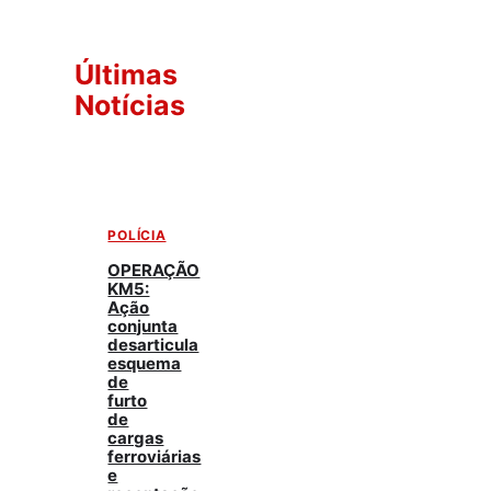
Últimas
Notícias
POLÍCIA
OPERAÇÃO
KM5:
Ação
conjunta
desarticula
esquema
de
furto
de
cargas
ferroviárias
e