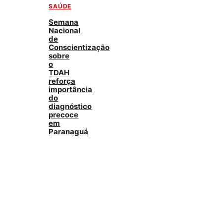
SAÚDE
Semana
Nacional
de
Conscientização
sobre
o
TDAH
reforça
importância
do
diagnóstico
precoce
em
Paranaguá