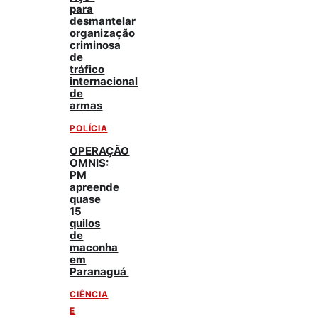
para
desmantelar
organização
criminosa
de
tráfico
internacional
de
armas
POLÍCIA
OPERAÇÃO
OMNIS:
PM
apreende
quase
15
quilos
de
maconha
em
Paranaguá
CIÊNCIA
E