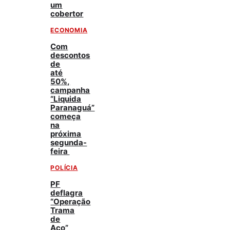
um
cobertor
ECONOMIA
Com
descontos
de
até
50%,
campanha
“Liquida
Paranaguá”
começa
na
próxima
segunda-
feira
POLÍCIA
PF
deflagra
“Operação
Trama
de
Aço”