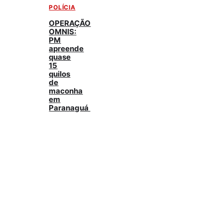
POLÍCIA
OPERAÇÃO
OMNIS:
PM
apreende
quase
15
quilos
de
maconha
em
Paranaguá