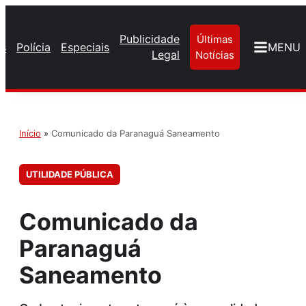
Publicidade
Últimas
os
Polícia
Especiais
MENU
Legal
Notícias
Início
»
Comunicado da Paranaguá Saneamento
UTILIDADE PÚBLICA
Comunicado da
Paranaguá
Saneamento