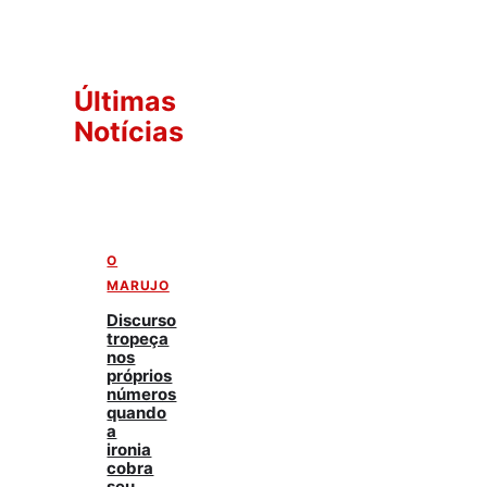
Últimas
Notícias
O
MARUJO
Discurso
tropeça
nos
próprios
números
quando
a
ironia
cobra
seu