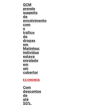
GCM
prende
suspeito
de
envolvimento
com
o
tráfico
de
drogas
em
Matinhos;
indivíduo
estava
enrolado
em
um
cobertor
ECONOMIA
Com
descontos
de
até
50%,