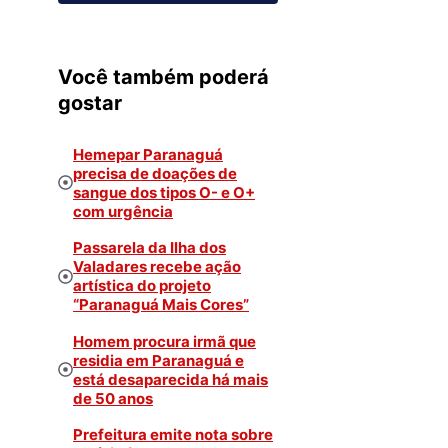
Você também poderá
gostar
Hemepar Paranaguá
precisa de doações de
sangue dos tipos O- e O+
com urgência
Passarela da Ilha dos
Valadares recebe ação
artística do projeto
“Paranaguá Mais Cores”
Homem procura irmã que
residia em Paranaguá e
está desaparecida há mais
de 50 anos
Prefeitura emite nota sobre