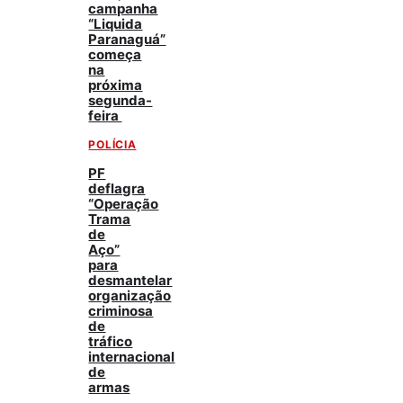
campanha
“Liquida
Paranaguá”
começa
na
próxima
segunda-
feira
POLÍCIA
PF
deflagra
“Operação
Trama
de
Aço”
para
desmantelar
organização
criminosa
de
tráfico
internacional
de
armas