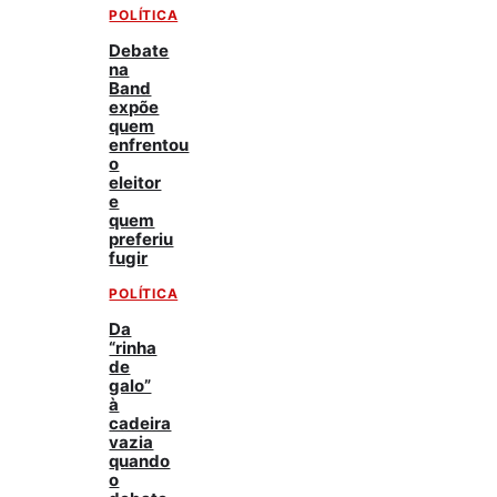
POLÍTICA
Debate
na
Band
expõe
quem
enfrentou
o
eleitor
e
quem
preferiu
fugir
POLÍTICA
Da
“rinha
de
galo”
à
cadeira
vazia
quando
o