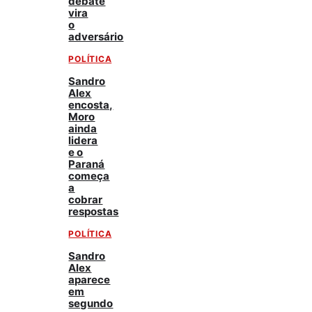
debate
vira
o
adversário
POLÍTICA
Sandro
Alex
encosta,
Moro
ainda
lidera
e o
Paraná
começa
a
cobrar
respostas
POLÍTICA
Sandro
Alex
aparece
em
segundo