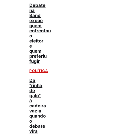
Debate
na
Band
expõe
quem
enfrentou
o
eleitor
e
quem
preferiu
fugir
POLÍTICA
Da
“rinha
de
galo”
à
cadeira
vazia
quando
o
debate
vira