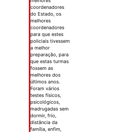
melhores
coordenadores
do Estado, os
melhores
coordenadores
para que estes
policiais tivessem
a melhor
preparação, para
que estas turmas
fossem as
melhores dos
últimos anos.
Foram vários
testes físicos,
psicológicos,
madrugadas sem
dormir, frio,
distância da
família, enfim,