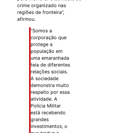
crime organizado nas
regiões de fronteira”,
afirmou.
“Somos a
corporação que
protege a
população em
uma emaranhada
teia de diferentes
relações sociais.
A sociedade
demonstra muito
respeito por essa
atividade. A
Polícia Militar
está recebendo
grandes
investimentos, o