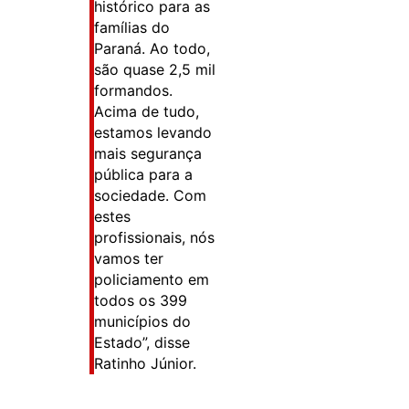
histórico para as
famílias do
Paraná. Ao todo,
são quase 2,5 mil
formandos.
Acima de tudo,
estamos levando
mais segurança
pública para a
sociedade. Com
estes
profissionais, nós
vamos ter
policiamento em
todos os 399
municípios do
Estado”, disse
Ratinho Júnior.