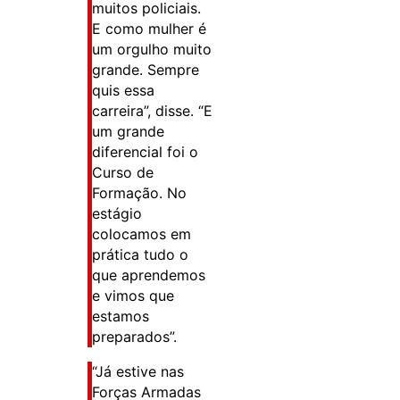
muitos policiais.
E como mulher é
um orgulho muito
grande. Sempre
quis essa
carreira”, disse. “E
um grande
diferencial foi o
Curso de
Formação. No
estágio
colocamos em
prática tudo o
que aprendemos
e vimos que
estamos
preparados”.
“Já estive nas
Forças Armadas