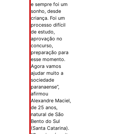
e sempre foi um
sonho, desde
criança. Foi um
processo difícil
de estudo,
aprovação no
concurso,
preparação para
esse momento.
Agora vamos
ajudar muito a
sociedade
paranaense”,
afirmou
Alexandre Maciel,
de 25 anos,
natural de São
Bento do Sul
(Santa Catarina).