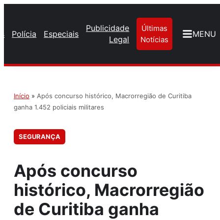
Publicidade
Últimas
os
Polícia
Especiais
MENU
Legal
Notícias
Início
»
Após concurso histórico, Macrorregião de Curitiba
ganha 1.452 policiais militares
SEGURANÇA
Após concurso
histórico, Macrorregião
de Curitiba ganha