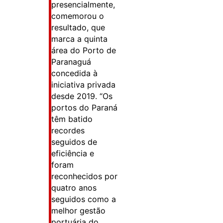
presencialmente,
comemorou o
resultado, que
marca a quinta
área do Porto de
Paranaguá
concedida à
iniciativa privada
desde 2019. “Os
portos do Paraná
têm batido
recordes
seguidos de
eficiência e
foram
reconhecidos por
quatro anos
seguidos como a
melhor gestão
portuária do