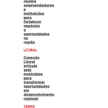
reunirá
empreendedores
e
instituições
para
fortalecer
negócios
e
oportunidades
na
região
LITORAL
Conexão
Litoral
articula
sete
municípios
para
transformar
oportunidades
em
desenvolvimento
regional
TEMPO