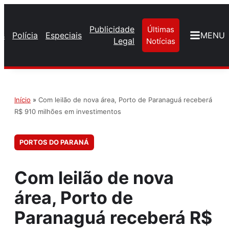
Publicidade
Últimas
os
Polícia
Especiais
MENU
Legal
Notícias
Início
»
Com leilão de nova área, Porto de Paranaguá receberá
R$ 910 milhões em investimentos
PORTOS DO PARANÁ
Com leilão de nova
área, Porto de
Paranaguá receberá R$