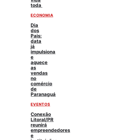
toda
ECONOMIA
Dia
dos
Pais:
data
já
impulsiona
e
aquece
as
vendas
no
comércio
de
Paranaguá
EVENTOS
Conexão
Litoral/PR
reunirá
empreendedores
e