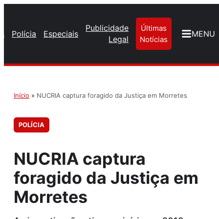
Publicidade
Últimas
os
Polícia
Especiais
MENU
Legal
Notícias
Início
»
NUCRIA captura foragido da Justiça em Morretes
POLÍCIA
NUCRIA captura
foragido da Justiça em
Morretes