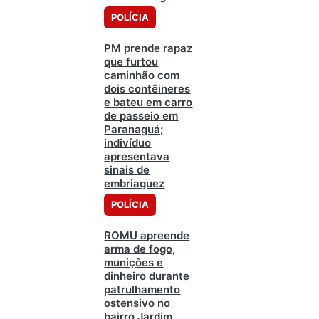
POLÍCIA
PM prende rapaz
que furtou
caminhão com
dois contêineres
e bateu em carro
de passeio em
Paranaguá;
indivíduo
apresentava
sinais de
embriaguez
POLÍCIA
ROMU apreende
arma de fogo,
munições e
dinheiro durante
patrulhamento
ostensivo no
bairro Jardim