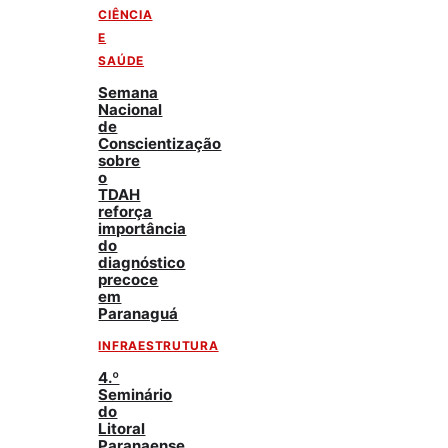
CIÊNCIA
E
SAÚDE
Semana
Nacional
de
Conscientização
sobre
o
TDAH
reforça
importância
do
diagnóstico
precoce
em
Paranaguá
INFRAESTRUTURA
4.º
Seminário
do
Litoral
Paranaense