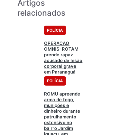
Artigos
relacionados
POLÍCIA
OPERAÇÃO
OMNIS: ROTAM
prende rapaz
acusado de lesão
corporal grave
em Paranaguá
POLÍCIA
ROMU apreende
arma de fogo,
munições e
dinheiro durante
patrulhamento
ostensivo no
bairro Jardim
Iguaçu, em