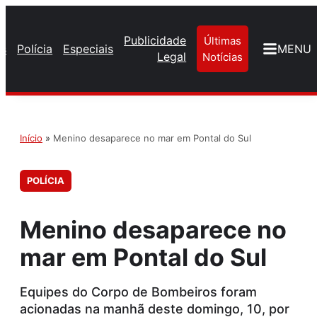
Publicidade
Últimas
os
Polícia
Especiais
MENU
Legal
Notícias
Início
»
Menino desaparece no mar em Pontal do Sul
POLÍCIA
Menino desaparece no
mar em Pontal do Sul
Equipes do Corpo de Bombeiros foram
acionadas na manhã deste domingo, 10, por