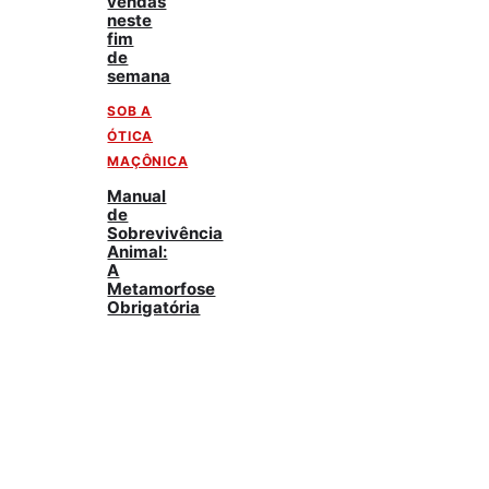
vendas
neste
fim
de
semana
SOB A
ÓTICA
MAÇÔNICA
Manual
de
Sobrevivência
Animal:
A
Metamorfose
Obrigatória