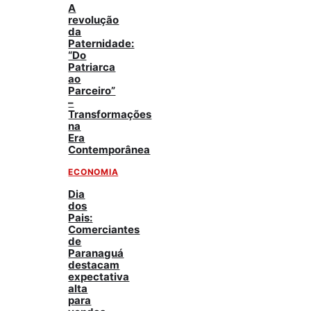
A
revolução
da
Paternidade:
“Do
Patriarca
ao
Parceiro”
–
Transformações
na
Era
Contemporânea
ECONOMIA
Dia
dos
Pais:
Comerciantes
de
Paranaguá
destacam
expectativa
alta
para