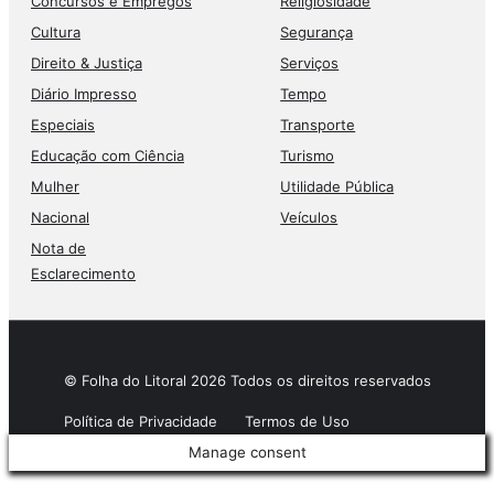
Concursos e Empregos
Religiosidade
Cultura
Segurança
Direito & Justiça
Serviços
Diário Impresso
Tempo
Especiais
Transporte
Educação com Ciência
Turismo
Mulher
Utilidade Pública
Nacional
Veículos
Nota de
Esclarecimento
© Folha do Litoral 2026 Todos os direitos reservados
Política de Privacidade
Termos de Uso
Manage consent