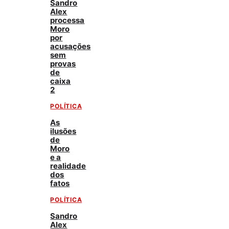
Sandro
Alex
processa
Moro
por
acusações
sem
provas
de
caixa
2
POLÍTICA
As
ilusões
de
Moro
e a
realidade
dos
fatos
POLÍTICA
Sandro
Alex