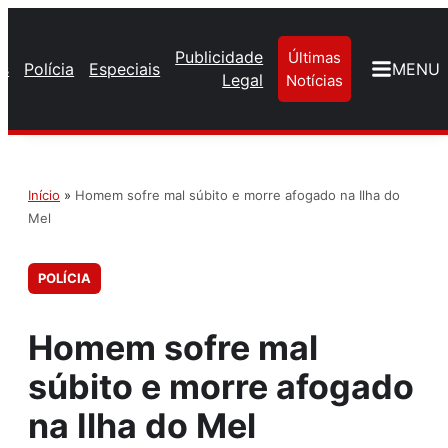
Publicidade
Últimas
os
Polícia
Especiais
MENU
Legal
Notícias
Início
»
Homem sofre mal súbito e morre afogado na Ilha do
Mel
POLÍCIA
Homem sofre mal
súbito e morre afogado
na Ilha do Mel