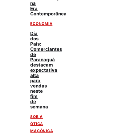
na
Era
Contemporânea
ECONOMIA
Dia
dos
Pais:
Comerciantes
de
Paranaguá
destacam
expectativa
alta
para
vendas
neste
fim
de
semana
SOB A
ÓTICA
MAÇÔNICA