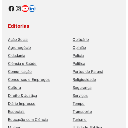
Facebook
Instagram
Youtube
LinkedIn
Editorias
Ação Social
Obituário
Agronegócio
Opinião
Cidadania
Polícia
Ciência e Saúde
Política
Comunicação
Portos do Paraná
Concursos e Empregos
Religiosidade
Cultura
Segurança
Direito & Justiça
Serviços
Diário Impresso
Tempo
Especiais
Transporte
Educação com Ciência
Turismo
Mulher
Utilidade Pública