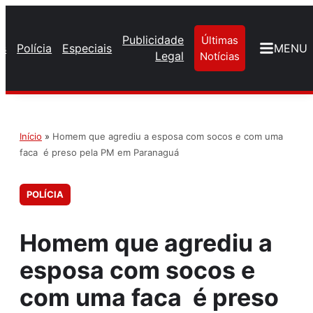
Publicidade
Últimas
os
Polícia
Especiais
MENU
Legal
Notícias
Início
»
Homem que agrediu a esposa com socos e com uma
faca é preso pela PM em Paranaguá
POLÍCIA
Homem que agrediu a
esposa com socos e
com uma faca é preso