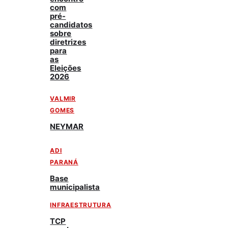
com
pré-
candidatos
sobre
diretrizes
para
as
Eleições
2026
VALMIR
GOMES
NEYMAR
ADI
PARANÁ
Base
municipalista
INFRAESTRUTURA
TCP