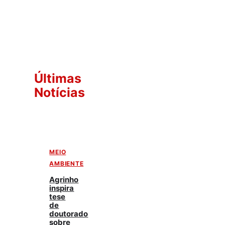
Últimas
Notícias
MEIO
AMBIENTE
Agrinho
inspira
tese
de
doutorado
sobre