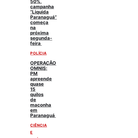
50%,
campanha
“Liquida
Paranaguá”
começa
na
próxima
segunda-
feira
POLÍCIA
OPERAÇÃO
OMNIS:
PM
apreende
quase
15
quilos
de
maconha
em
Paranaguá
CIÊNCIA
E