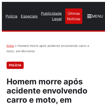
Publicidade
Últimas
os
Polícia
Especiais
MENU
Legal
Notícias
Início
»
Homem morre após acidente envolvendo carro e
moto, em Morretes
POLÍCIA
Homem morre após
acidente envolvendo
carro e moto, em