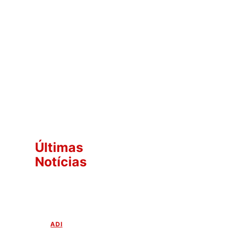
Últimas
Notícias
ADI