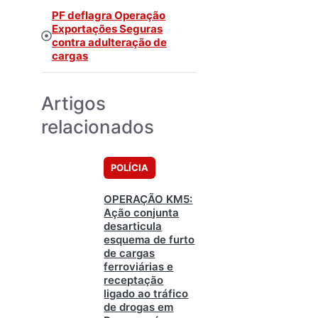
PF deflagra Operação
Exportações Seguras
contra adulteração de
cargas
Artigos
relacionados
POLÍCIA
OPERAÇÃO KM5:
Ação conjunta
desarticula
esquema de furto
de cargas
ferroviárias e
receptação
ligado ao tráfico
de drogas em