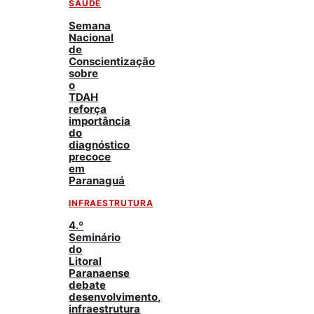
SAÚDE
Semana
Nacional
de
Conscientização
sobre
o
TDAH
reforça
importância
do
diagnóstico
precoce
em
Paranaguá
INFRAESTRUTURA
4.º
Seminário
do
Litoral
Paranaense
debate
desenvolvimento,
infraestrutura