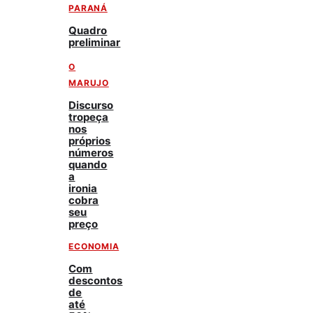
PARANÁ
Quadro
preliminar
O
MARUJO
Discurso
tropeça
nos
próprios
números
quando
a
ironia
cobra
seu
preço
ECONOMIA
Com
descontos
de
até