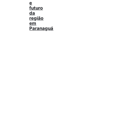
e
futuro
da
região
em
Paranaguá