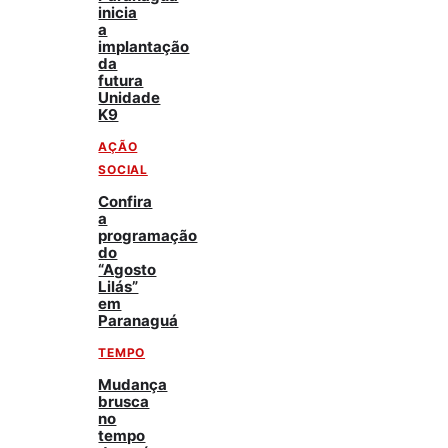
inicia
a
implantação
da
futura
Unidade
K9
AÇÃO
SOCIAL
Confira
a
programação
do
“Agosto
Lilás”
em
Paranaguá
TEMPO
Mudança
brusca
no
tempo