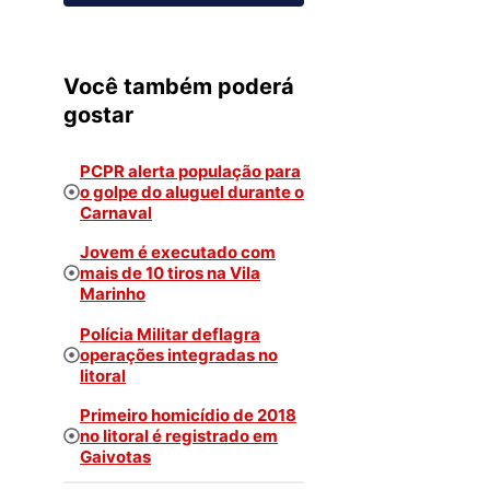
Você também poderá
gostar
PCPR alerta população para
o golpe do aluguel durante o
Carnaval
Jovem é executado com
mais de 10 tiros na Vila
Marinho
Polícia Militar deflagra
operações integradas no
litoral
Primeiro homicídio de 2018
no litoral é registrado em
Gaivotas