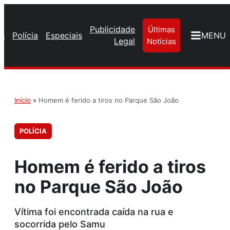
Publicidade
Últimas
os
Polícia
Especiais
MENU
Legal
Notícias
Início
»
Homem é ferido a tiros no Parque São João
POLÍCIA
Homem é ferido a tiros
no Parque São João
Vítima foi encontrada caída na rua e
socorrida pelo Samu