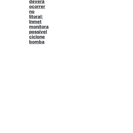
deverá
ocorrer
no
litoral;
Inmet
monitora
possível
ciclone
bomba