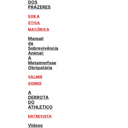
DOS
PRAZERES
SOB A
ÓTICA
MAÇÔNICA
Manual
de
Sobrevivência
Animal:
A
Metamorfose
Obrigatória
VALMIR
GOMES
A
DERROTA
DO
ATHLETICO
ENTREVISTA
Vídeos