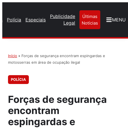
Publicidade
Últimas
os
Polícia
Especiais
MENU
Legal
Notícias
Início
»
Forças de segurança encontram espingardas e
motosserras em área de ocupação ilegal
POLÍCIA
Forças de segurança
encontram
espingardas e