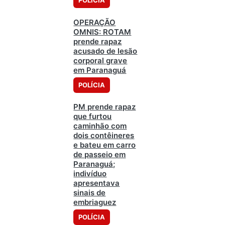
POLÍCIA
OPERAÇÃO
OMNIS: ROTAM
prende rapaz
acusado de lesão
corporal grave
em Paranaguá
POLÍCIA
PM prende rapaz
que furtou
caminhão com
dois contêineres
e bateu em carro
de passeio em
Paranaguá;
indivíduo
apresentava
sinais de
embriaguez
POLÍCIA