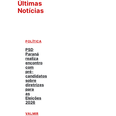
Últimas
Notícias
POLÍTICA
PSD
Paraná
realiza
encontro
com
pré-
candidatos
sobre
diretrizes
para
as
Eleições
2026
VALMIR