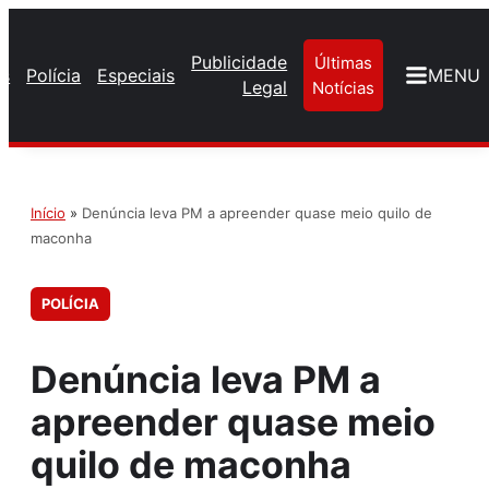
Publicidade
Últimas
os
Polícia
Especiais
MENU
Legal
Notícias
Início
»
Denúncia leva PM a apreender quase meio quilo de
maconha
POLÍCIA
Denúncia leva PM a
apreender quase meio
quilo de maconha