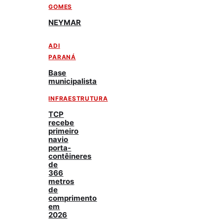
GOMES
NEYMAR
ADI
PARANÁ
Base
municipalista
INFRAESTRUTURA
TCP
recebe
primeiro
navio
porta-
contêineres
de
366
metros
de
comprimento
em
2026