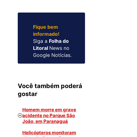
Fique bem
informado!
Siga a
Folha do
Litoral
News no
Google Notícias.
Você também poderá
gostar
Homem morre em grave
acidente no Parque São
João, em Paranaguá
Helicópteros monitoram