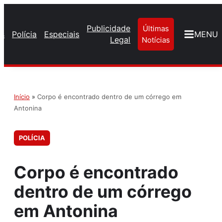
Publicidade
Últimas
os
Polícia
Especiais
MENU
Legal
Notícias
Início
»
Corpo é encontrado dentro de um córrego em
Antonina
POLÍCIA
Corpo é encontrado
dentro de um córrego
em Antonina