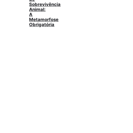
Sobrevivência
Animal:
A
Metamorfose
Obrigatória