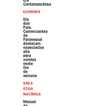
Contemporânea
ECONOMIA
Dia
dos
Pais:
Comerciantes
de
Paranaguá
destacam
expectativa
alta
para
vendas
neste
fim
de
semana
SOB A
ÓTICA
MAÇÔNICA
Manual
de