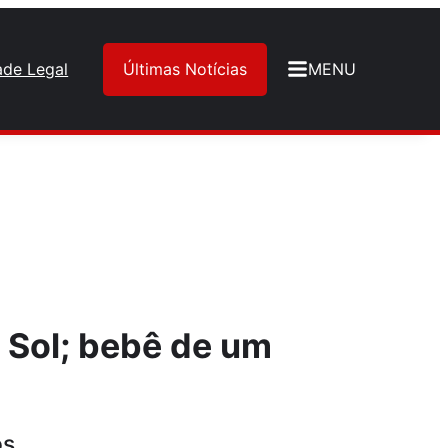
ade Legal
Últimas Notícias
MENU
 Sol; bebê de um
os