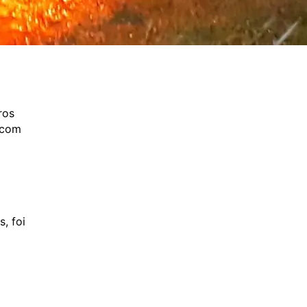
ros
 com
, foi