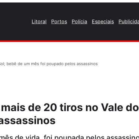
Litoral
Portos
Polícia
Especiais
Publicid
Sol; bebê de um mês foi poupado pelos assassinos
mais de 20 tiros no Vale do
 assassinos
mês de vida, foi poupada pelos assassin