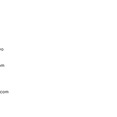
vo
com
a com