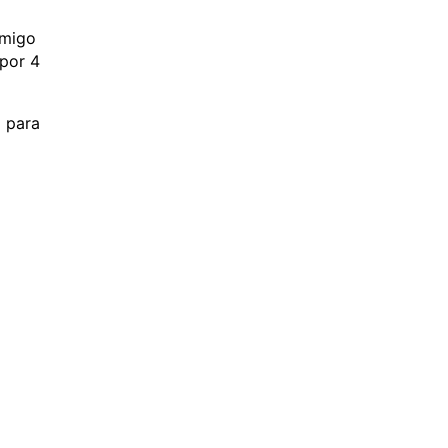
amigo
 por 4
 para