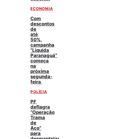
ECONOMIA
Com
descontos
de
até
50%,
campanha
“Liquida
Paranaguá”
começa
na
próxima
segunda-
feira
POLÍCIA
PF
deflagra
“Operação
Trama
de
Aço”
para
desmantelar