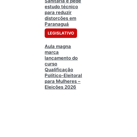
Sanitária e pede
estudo técnico
para reduzir
distorções em
Paranaguá
LEGISLATIVO
Aula magna
marca
lançamento do
curso
Qualificação
Político-Eleitoral
para Mulheres –
Eleições 2026