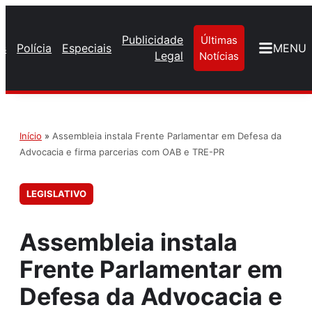
Publicidade
Últimas
os
Polícia
Especiais
MENU
Legal
Notícias
Início
»
Assembleia instala Frente Parlamentar em Defesa da
Advocacia e firma parcerias com OAB e TRE-PR
LEGISLATIVO
Assembleia instala
Frente Parlamentar em
Defesa da Advocacia e