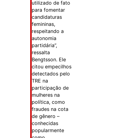
utilizado de fato
para fomentar
candidaturas
femininas,
respeitando a
autonomia
partidária”,
ressalta
Bengtsson. Ele
citou empecilhos
detectados pelo
TRE na
participação de
mulheres na
política, como
fraudes na cota
de gênero –
conhecidas
popularmente
como