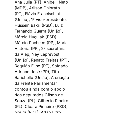
Ana Júlia (PT), Anibelli Neto
(MDB), Arilson Chiorato
(PT), Flávia Francischini
(União), 1º vice-presidente;
Hussein Bakri (PSD), Luiz
Fernando Guerra (União),
Márcia Huçulak (PSD),
Márcio Pacheco (PP), Maria
Victoria (PP), 2ª secretária
da Alep; Ney Leprevost
(União), Renato Freitas (PT),
Requião Filho (PT), Soldado
Adriano José (PP), Tito
Barichello (União). A criação
da Frente Parlamentar
contou ainda com o apoio
dos deputados Gilson de
Souza (PL), Gilberto Ribeiro
(PL), Cloara Pinheiro (PSD),
Goura (PDT), Adão Litro