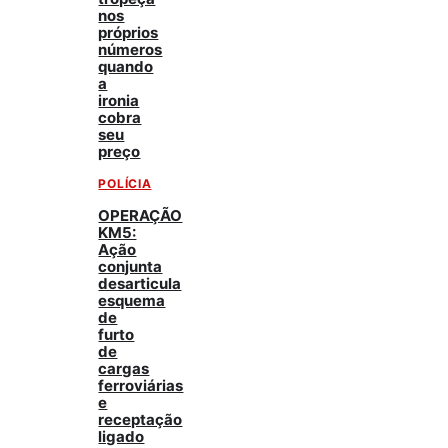
nos
próprios
números
quando
a
ironia
cobra
seu
preço
POLÍCIA
OPERAÇÃO
KM5:
Ação
conjunta
desarticula
esquema
de
furto
de
cargas
ferroviárias
e
receptação
ligado