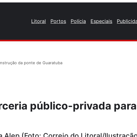
Litoral
Portos
Polícia
Especiais
Publicid
construção da ponte de Guaratuba
rceria público-privada par
 Alep (Foto: Correio do Litoral/Ilustraçã