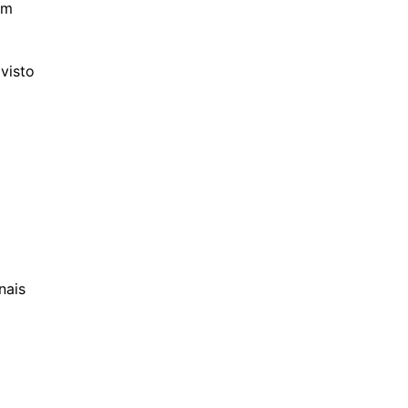
om
visto
nais