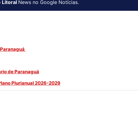
 Litoral
News no Google Notícias.
e Paranaguá
ário de Paranaguá
Plano Plurianual 2026-2029