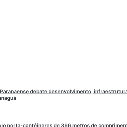
l Paranaense debate desenvolvimento, infraestrutur
ranaguá
vio porta-contêineres de 366 metros de comprimen