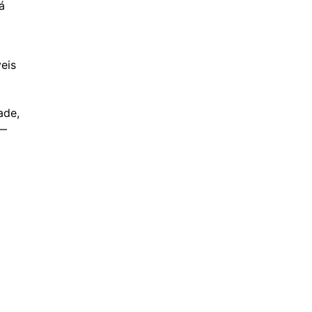
á
eis
ade,
 —