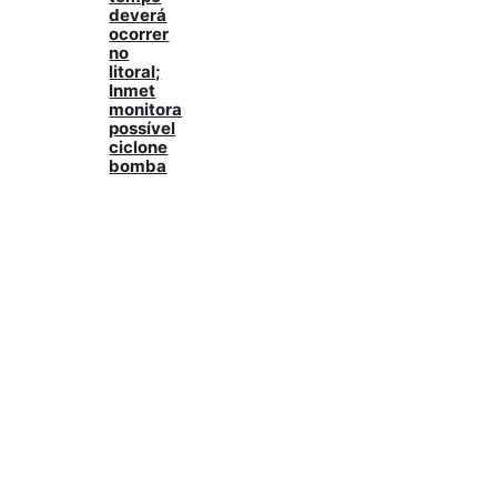
deverá
ocorrer
no
litoral;
Inmet
monitora
possível
ciclone
bomba