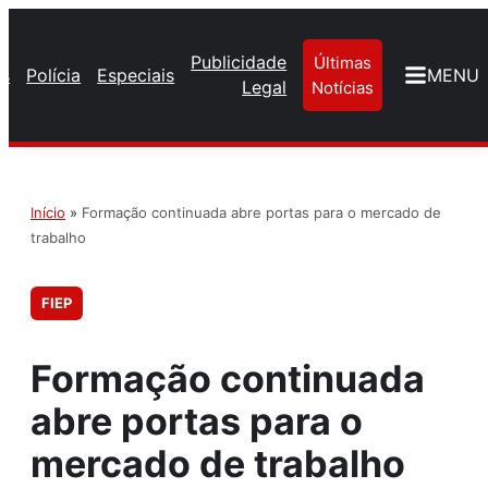
Publicidade
Últimas
os
Polícia
Especiais
MENU
Legal
Notícias
Início
»
Formação continuada abre portas para o mercado de
trabalho
FIEP
Formação continuada
abre portas para o
mercado de trabalho