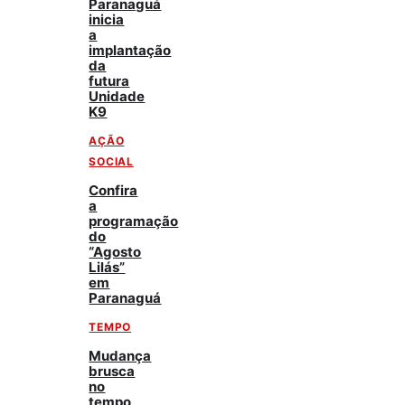
Paranaguá
inicia
a
implantação
da
futura
Unidade
K9
AÇÃO
SOCIAL
Confira
a
programação
do
“Agosto
Lilás”
em
Paranaguá
TEMPO
Mudança
brusca
no
tempo