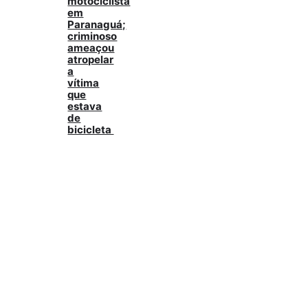
motociclista
em
Paranaguá;
criminoso
ameaçou
atropelar
a
vítima
que
estava
de
bicicleta