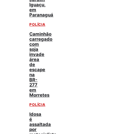
Iguaçu,
em
Paranaguá
POLÍCIA
Caminhão
carregado
com
soja
invade
área
de
escape
na
BR-
277
em
Morretes
POLÍCIA
Idosa
é
assaltada
por