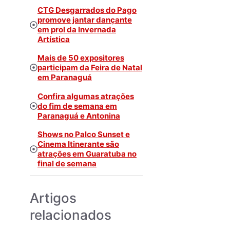
CTG Desgarrados do Pago
promove jantar dançante
em prol da Invernada
Artística
Mais de 50 expositores
participam da Feira de Natal
em Paranaguá
Confira algumas atrações
do fim de semana em
Paranaguá e Antonina
Shows no Palco Sunset e
Cinema Itinerante são
atrações em Guaratuba no
final de semana
Artigos
relacionados