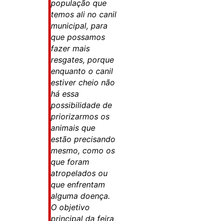
população que
temos ali no canil
municipal, para
que possamos
fazer mais
resgates, porque
enquanto o canil
estiver cheio não
há essa
possibilidade de
priorizarmos os
animais que
estão precisando
mesmo, como os
que foram
atropelados ou
que enfrentam
alguma doença.
O objetivo
principal da feira