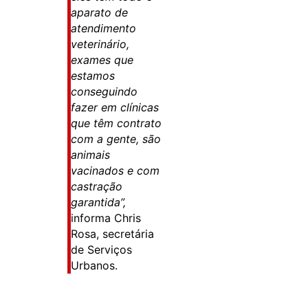
aparato de
atendimento
veterinário,
exames que
estamos
conseguindo
fazer em clínicas
que têm contrato
com a gente, são
animais
vacinados e com
castração
garantida”,
informa Chris
Rosa, secretária
de Serviços
Urbanos.