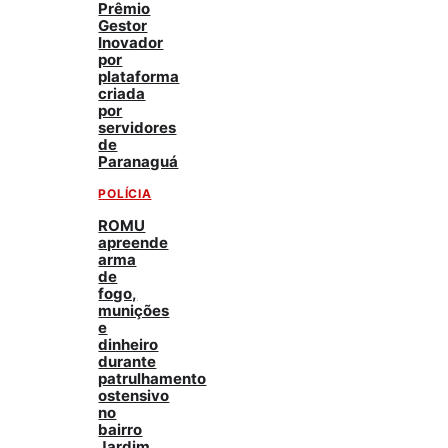
Prêmio
Gestor
Inovador
por
plataforma
criada
por
servidores
de
Paranaguá
POLÍCIA
ROMU
apreende
arma
de
fogo,
munições
e
dinheiro
durante
patrulhamento
ostensivo
no
bairro
Jardim