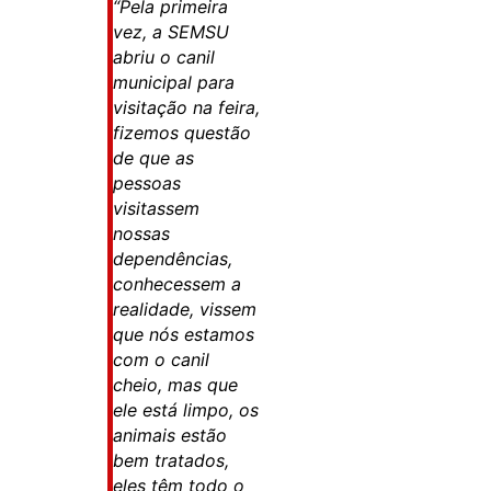
“Pela primeira
vez, a SEMSU
abriu o canil
municipal para
visitação na feira,
fizemos questão
de que as
pessoas
visitassem
nossas
dependências,
conhecessem a
realidade, vissem
que nós estamos
com o canil
cheio, mas que
ele está limpo, os
animais estão
bem tratados,
eles têm todo o