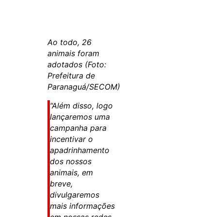
Ao todo, 26
animais foram
adotados (Foto:
Prefeitura de
Paranaguá/SECOM)
“Além disso, logo
lançaremos uma
campanha para
incentivar o
apadrinhamento
dos nossos
animais, em
breve,
divulgaremos
mais informações