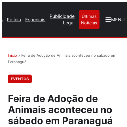
Publicidade
Últimas
os
Polícia
Especiais
MENU
Legal
Notícias
Início
»
Feira de Adoção de Animais aconteceu no sábado em
Paranaguá
EVENTOS
Feira de Adoção de
Animais aconteceu no
sábado em Paranaguá