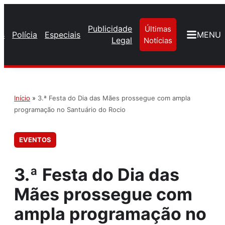
Publicidade
Últimas
os
Polícia
Especiais
MENU
Legal
Notícias
Início
»
3.ª Festa do Dia das Mães prossegue com ampla
programação no Santuário do Rocio
EVENTOS
3.ª Festa do Dia das
Mães prossegue com
ampla programação no