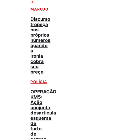
O
MARUJO
Discurso
tropeça
nos
próprios
números
quando
a
ironia
cobra
seu
preço
POLÍCIA
OPERAÇÃO
KM5:
Ação
conjunta
desarticula
esquema
de
furto
de