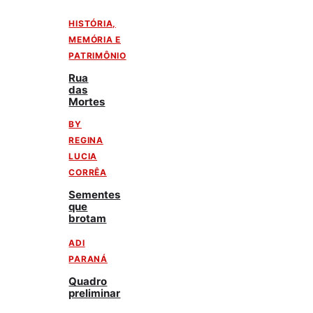
HISTÓRIA,
MEMÓRIA E
PATRIMÔNIO
Rua
das
Mortes
BY
REGINA
LUCIA
CORRÊA
Sementes
que
brotam
ADI
PARANÁ
Quadro
preliminar