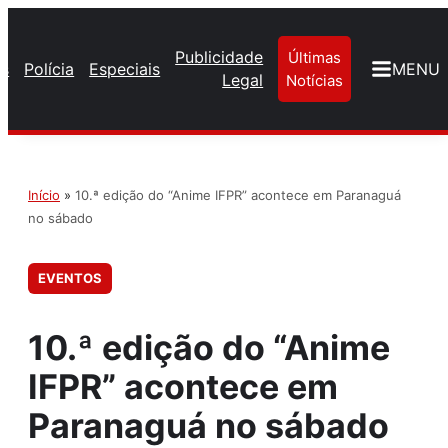
Publicidade
Últimas
os
Polícia
Especiais
MENU
Legal
Notícias
Início
»
10.ª edição do “Anime IFPR” acontece em Paranaguá
no sábado
EVENTOS
10.ª edição do “Anime
IFPR” acontece em
Paranaguá no sábado