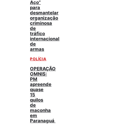
Aço”
para
desmantelar
organização
criminosa
de
tráfico
internacional
de
armas
POLÍCIA
OPERAÇÃO
OMNIS:
PM
apreende
quase
15
quilos
de
maconha
em
Paranaguá