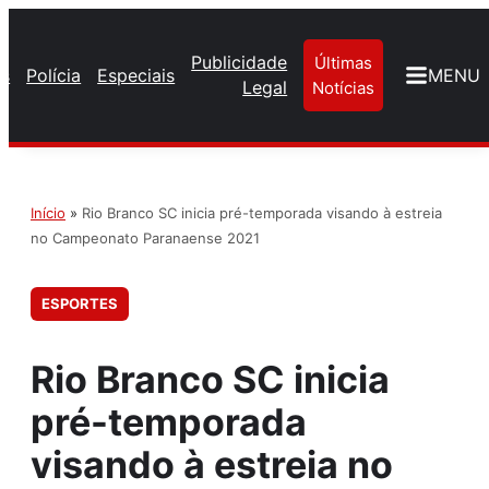
Publicidade
Últimas
os
Polícia
Especiais
MENU
Legal
Notícias
Início
»
Rio Branco SC inicia pré-temporada visando à estreia
no Campeonato Paranaense 2021
ESPORTES
Rio Branco SC inicia
pré-temporada
visando à estreia no