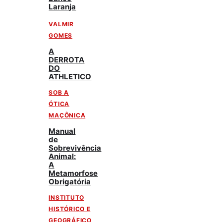
Laranja
VALMIR
GOMES
A
DERROTA
DO
ATHLETICO
SOB A
ÓTICA
MAÇÔNICA
Manual
de
Sobrevivência
Animal:
A
Metamorfose
Obrigatória
INSTITUTO
HISTÓRICO E
GEOGRÁFICO