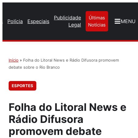
Publicidade
Últimas
os
Polícia
Especiais
MENU
Legal
Notícias
Início
»
Folha do Litoral News e Rádio Difusora promovem
debate sobre o Rio Branco
ESPORTES
Folha do Litoral News e
Rádio Difusora
promovem debate