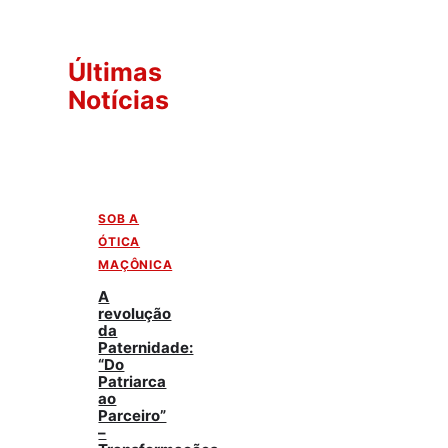
Últimas
Notícias
SOB A
ÓTICA
MAÇÔNICA
A
revolução
da
Paternidade:
“Do
Patriarca
ao
Parceiro”
–