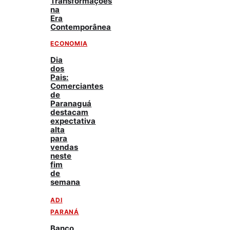
Transformações
na
Era
Contemporânea
ECONOMIA
Dia
dos
Pais:
Comerciantes
de
Paranaguá
destacam
expectativa
alta
para
vendas
neste
fim
de
semana
ADI
PARANÁ
Banco