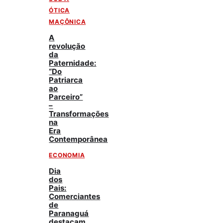
ÓTICA
MAÇÔNICA
A
revolução
da
Paternidade:
“Do
Patriarca
ao
Parceiro”
–
Transformações
na
Era
Contemporânea
ECONOMIA
Dia
dos
Pais:
Comerciantes
de
Paranaguá
destacam