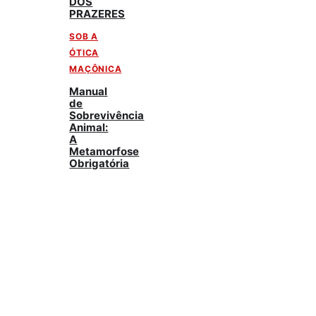
DOS
PRAZERES
SOB A
ÓTICA
MAÇÔNICA
Manual
de
Sobrevivência
Animal:
A
Metamorfose
Obrigatória