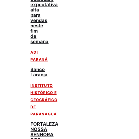
expectativa
alta
para
vendas
neste
fim
de
semana
ADI
PARANÁ
Banco
Laranja
INSTITUTO
HISTÓRICO E
GEOGRÁFICO
DE
PARANAGUÁ
FORTALEZA
NOSSA
SENHORA