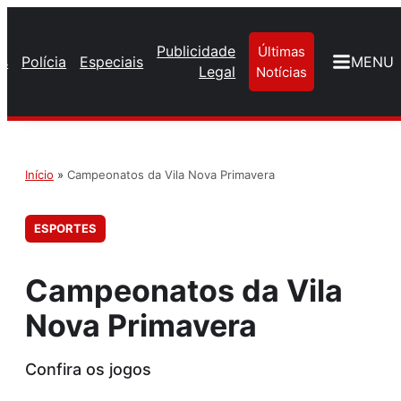
Publicidade
Últimas
os
Polícia
Especiais
MENU
Legal
Notícias
Início
»
Campeonatos da Vila Nova Primavera
ESPORTES
Campeonatos da Vila
Nova Primavera
Confira os jogos