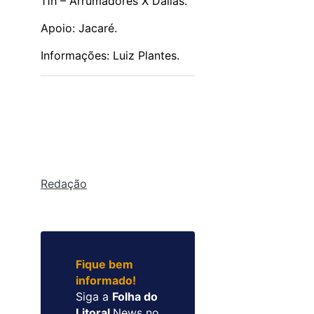
11h – Arrumadores X Dallas.
Apoio: Jacaré.
Informações: Luiz Plantes.
Redação
Fique bem
informado!
Siga a
Folha do
Litoral
News no