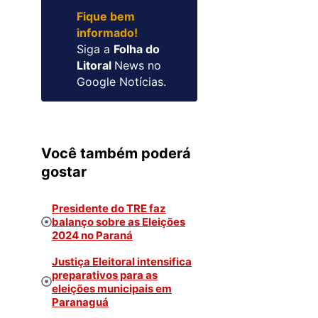
Fique bem
informado!
Siga a
Folha do
Litoral
News no
Google Notícias.
Você também poderá
gostar
Presidente do TRE faz
balanço sobre as Eleições
2024 no Paraná
Justiça Eleitoral intensifica
preparativos para as
eleições municipais em
Paranaguá