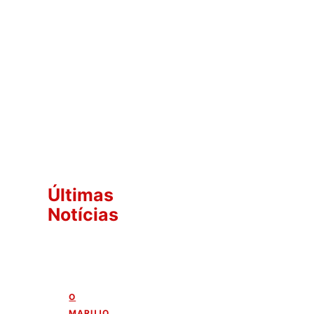
Últimas
Notícias
O
MARUJO