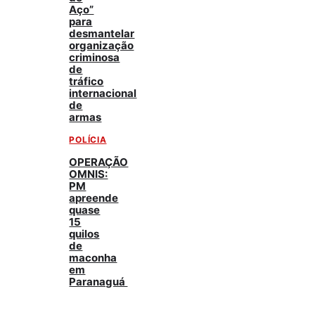
Aço”
para
desmantelar
organização
criminosa
de
tráfico
internacional
de
armas
POLÍCIA
OPERAÇÃO
OMNIS:
PM
apreende
quase
15
quilos
de
maconha
em
Paranaguá