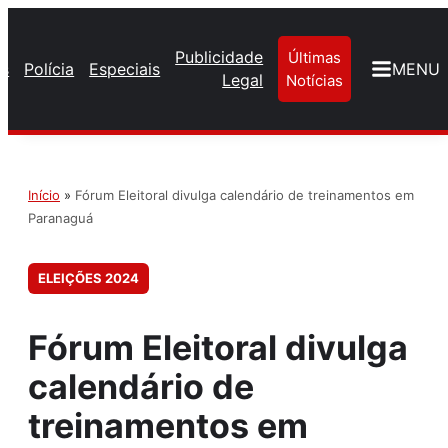
Publicidade
Últimas
os
Polícia
Especiais
MENU
Legal
Notícias
Início
»
Fórum Eleitoral divulga calendário de treinamentos em
Paranaguá
ELEIÇÕES 2024
Fórum Eleitoral divulga
calendário de
treinamentos em