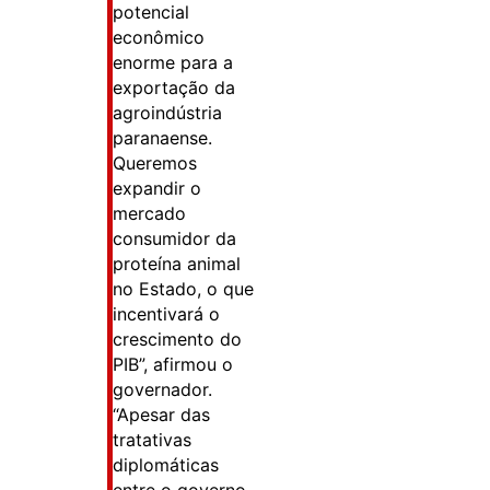
potencial
econômico
enorme para a
exportação da
agroindústria
paranaense.
Queremos
expandir o
mercado
consumidor da
proteína animal
no Estado, o que
incentivará o
crescimento do
PIB”, afirmou o
governador.
“Apesar das
tratativas
diplomáticas
entre o governo