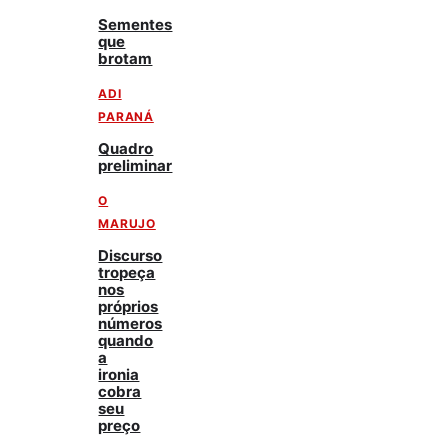
Sementes
que
brotam
ADI
PARANÁ
Quadro
preliminar
O
MARUJO
Discurso
tropeça
nos
próprios
números
quando
a
ironia
cobra
seu
preço