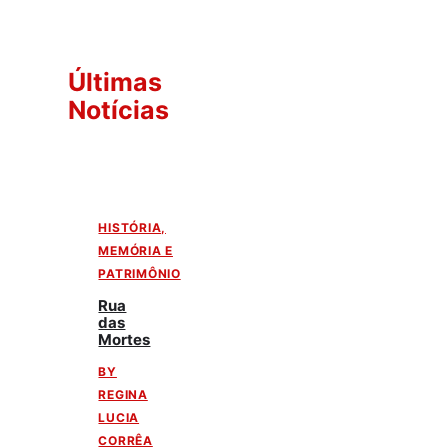
Últimas
Notícias
HISTÓRIA,
MEMÓRIA E
PATRIMÔNIO
Rua
das
Mortes
BY
REGINA
LUCIA
CORRÊA