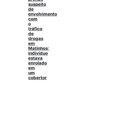
suspeito
de
envolvimento
com
o
tráfico
de
drogas
em
Matinhos;
indivíduo
estava
enrolado
em
um
cobertor