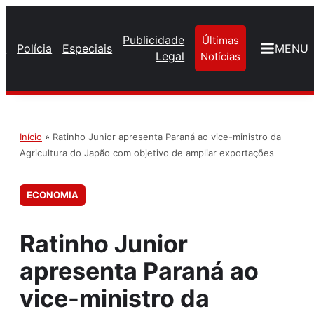
Publicidade
Últimas
os
Polícia
Especiais
MENU
Legal
Notícias
Início
»
Ratinho Junior apresenta Paraná ao vice-ministro da
Agricultura do Japão com objetivo de ampliar exportações
ECONOMIA
Ratinho Junior
apresenta Paraná ao
vice-ministro da