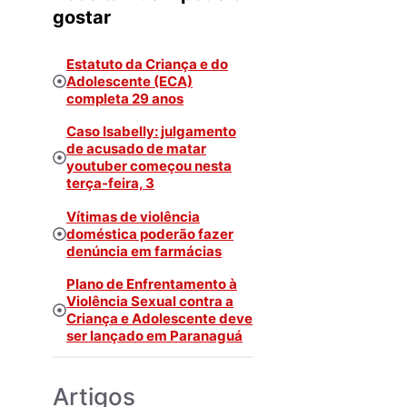
gostar
Estatuto da Criança e do
Adolescente (ECA)
completa 29 anos
Caso Isabelly: julgamento
de acusado de matar
youtuber começou nesta
terça-feira, 3
Vítimas de violência
doméstica poderão fazer
denúncia em farmácias
Plano de Enfrentamento à
Violência Sexual contra a
Criança e Adolescente deve
ser lançado em Paranaguá
Artigos