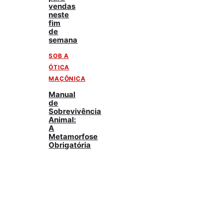
vendas
neste
fim
de
semana
SOB A
ÓTICA
MAÇÔNICA
Manual
de
Sobrevivência
Animal:
A
Metamorfose
Obrigatória