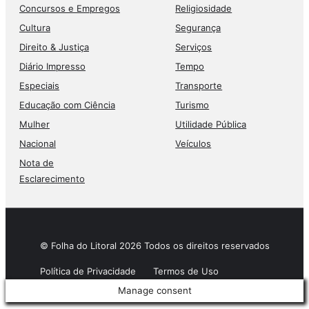
Concursos e Empregos
Religiosidade
Cultura
Segurança
Direito & Justiça
Serviços
Diário Impresso
Tempo
Especiais
Transporte
Educação com Ciência
Turismo
Mulher
Utilidade Pública
Nacional
Veículos
Nota de
Esclarecimento
© Folha do Litoral 2026 Todos os direitos reservados
Política de Privacidade
Termos de Uso
Manage consent