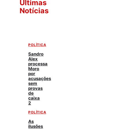
Últimas
Notícias
POLÍTICA
Sandro
Alex
processa
Moro
por
acusações
sem
provas
de
caixa
2
POLÍTICA
As
ilusões