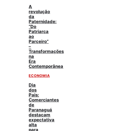
A
revolução
da
Paternidade:
“Do
Patriarca
ao
Parceiro”
–
Transformações
na
Era
Contemporânea
ECONOMIA
Dia
dos
Pais:
Comerciantes
de
Paranaguá
destacam
expectativa
alta
para