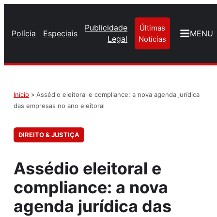
Publicidade
Últimas
os
Polícia
Especiais
MENU
Legal
Notícias
Início
»
Assédio eleitoral e compliance: a nova agenda jurídica
das empresas no ano eleitoral
DIREITO & JUSTIÇA
Assédio eleitoral e
compliance: a nova
agenda jurídica das