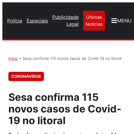
Publicidade
Últimas
os
Polícia
Especiais
MENU
Legal
Notícias
Início
»
Sesa confirma 115 novos casos de Covid-19 no litoral
CORONAVÍRUS
Sesa confirma 115
novos casos de Covid-
19 no litoral