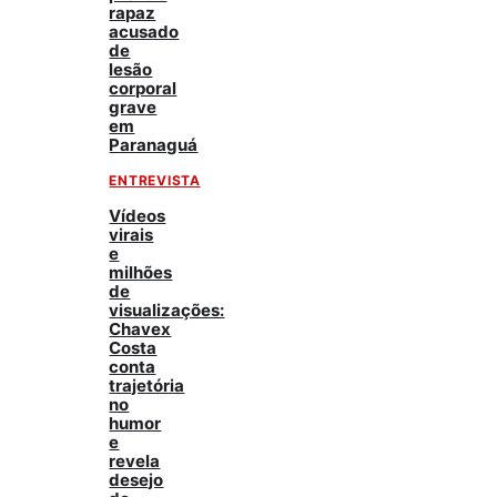
rapaz
acusado
de
lesão
corporal
grave
em
Paranaguá
ENTREVISTA
Vídeos
virais
e
milhões
de
visualizações:
Chavex
Costa
conta
trajetória
no
humor
e
revela
desejo