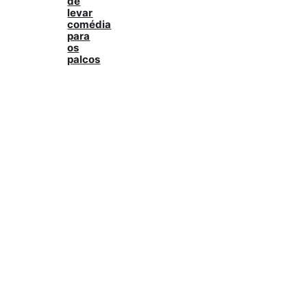
de
levar
comédia
para
os
palcos