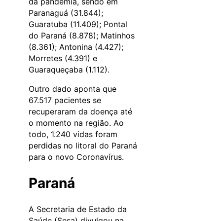
da pandemia, sendo em
Paranaguá (31.844);
Guaratuba (11.409); Pontal
do Paraná (8.878); Matinhos
(8.361); Antonina (4.427);
Morretes (4.391) e
Guaraqueçaba (1.112).
Outro dado aponta que
67.517 pacientes se
recuperaram da doença até
o momento na região. Ao
todo, 1.240 vidas foram
perdidas no litoral do Paraná
para o novo Coronavírus.
Paraná
A Secretaria de Estado da
Saúde (Sesa) divulgou na