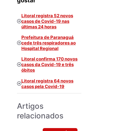
gostar
Litoral registra 52 novos
casos de Covid-19 nas
últimas 24 horas
Prefeitura de Paranaguá
cede três respiradores ao
Hospital Regional
Litoral confirma 170 novos
casos da Covid-19 e três
óbitos
Litoral registra 64 novos
casos pela Covid-19
Artigos
relacionados