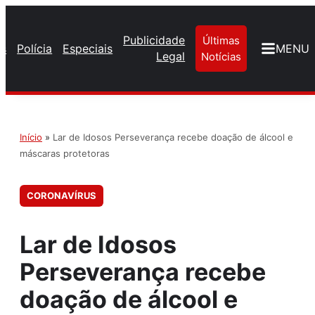
Publicidade
Últimas
os
Polícia
Especiais
MENU
Legal
Notícias
Início
»
Lar de Idosos Perseverança recebe doação de álcool e
máscaras protetoras
CORONAVÍRUS
Lar de Idosos
Perseverança recebe
doação de álcool e