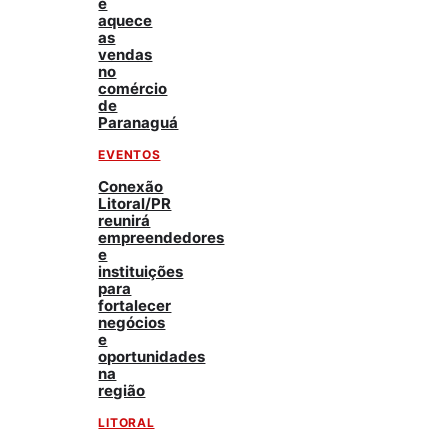
e
aquece
as
vendas
no
comércio
de
Paranaguá
EVENTOS
Conexão
Litoral/PR
reunirá
empreendedores
e
instituições
para
fortalecer
negócios
e
oportunidades
na
região
LITORAL