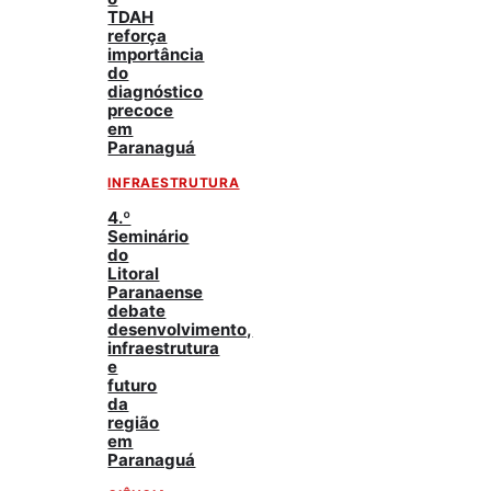
TDAH
reforça
importância
do
diagnóstico
precoce
em
Paranaguá
INFRAESTRUTURA
4.º
Seminário
do
Litoral
Paranaense
debate
desenvolvimento,
infraestrutura
e
futuro
da
região
em
Paranaguá