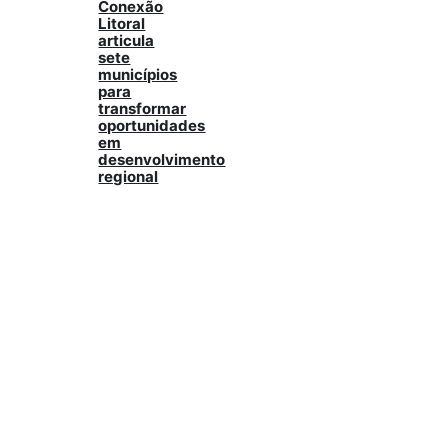
Conexão
Litoral
articula
sete
municípios
para
transformar
oportunidades
em
desenvolvimento
regional