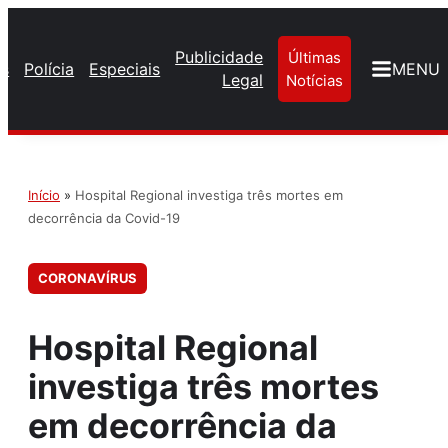
Publicidade
Últimas
os
Polícia
Especiais
MENU
Legal
Notícias
Início
»
Hospital Regional investiga três mortes em
decorrência da Covid-19
CORONAVÍRUS
Hospital Regional
investiga três mortes
em decorrência da