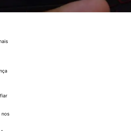
mais
ança
fiar
% nos