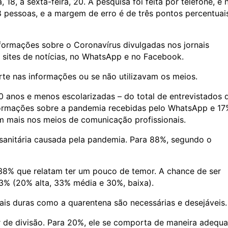
18, a sexta-feira, 20. A pesquisa foi feita por telefone, e 
 pessoas, e a margem de erro é de três pontos percentuai
formações sobre o Coronavírus divulgadas nos jornais
s sites de notícias, no WhatsApp e no Facebook.
te nas informações ou se não utilizavam os meios.
 anos e menos escolarizadas – do total de entrevistados 
formações sobre a pandemia recebidas pelo WhatsApp e 17
 mais nos meios de comunicação profissionais.
 sanitária causada pela pandemia. Para 88%, segundo o
8% que relatam ter um pouco de temor. A chance de ser
3% (20% alta, 33% média e 30%, baixa).
is duras como a quarentena são necessárias e desejáveis.
 de divisão. Para 20%, ele se comporta de maneira adequ