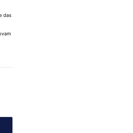
e das
rovam