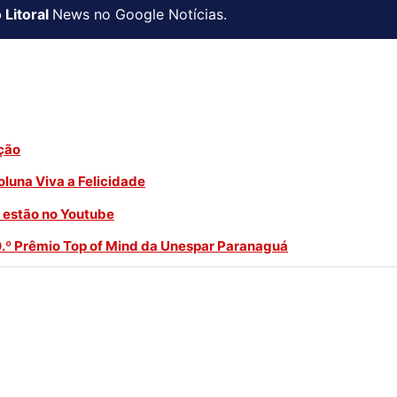
 Litoral
News no Google Notícias.
ação
luna Viva a Felicidade
á estão no Youtube
0.º Prêmio Top of Mind da Unespar Paranaguá