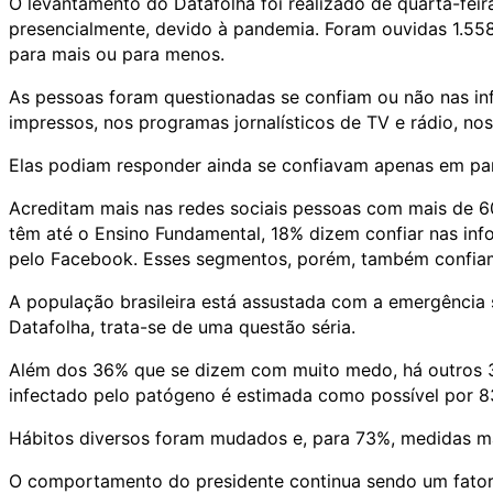
O levantamento do Datafolha foi realizado de quarta-feira, 
presencialmente, devido à pandemia. Foram ouvidas 1.558
para mais ou para menos.​
As pessoas foram questionadas se confiam ou não nas in
impressos, nos programas jornalísticos de TV e rádio, no
Elas podiam responder ainda se confiavam apenas em par
Acreditam mais nas redes sociais pessoas com mais de 60
têm até o Ensino Fundamental, 18% dizem confiar nas in
pelo Facebook. Esses segmentos, porém, também confiam
A população brasileira está assustada com a emergência
Datafolha, trata-se de uma questão séria.
Além dos 36% que se dizem com muito medo, há outros 3
infectado pelo patógeno é estimada como possível por 8
Hábitos diversos foram mudados e, para 73%, medidas ma
O comportamento do presidente continua sendo um fator