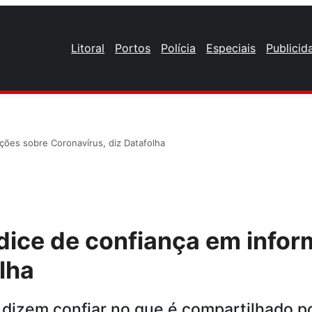
Litoral
Portos
Polícia
Especiais
Publicid
ações sobre Coronavírus, diz Datafolha
índice de confiança em info
lha
s dizem confiar no que é compartilhado