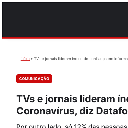
Início
»
TVs e jornais lideram índice de confiança em inform
COMUNICAÇÃO
TVs e jornais lideram 
Coronavírus, diz Datafo
Por outro lado, só 12% das pessoa