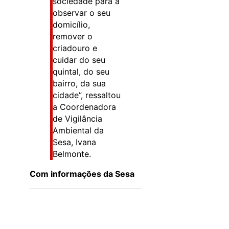
sociedade para a
observar o seu
domicílio,
remover o
criadouro e
cuidar do seu
quintal, do seu
bairro, da sua
cidade”, ressaltou
a Coordenadora
de Vigilância
Ambiental da
Sesa, Ivana
Belmonte.
Com informações da Sesa