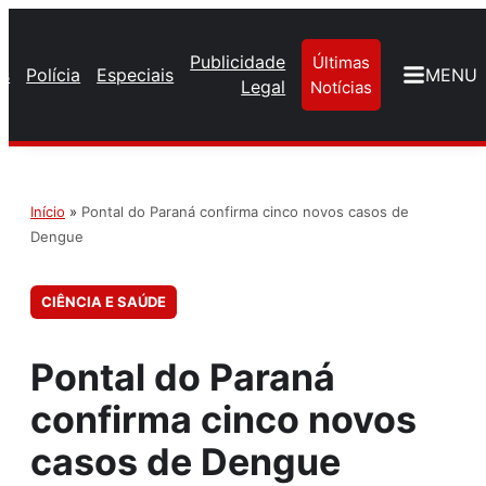
Publicidade
Últimas
os
Polícia
Especiais
MENU
Legal
Notícias
Início
»
Pontal do Paraná confirma cinco novos casos de
Dengue
CIÊNCIA E SAÚDE
Pontal do Paraná
confirma cinco novos
casos de Dengue