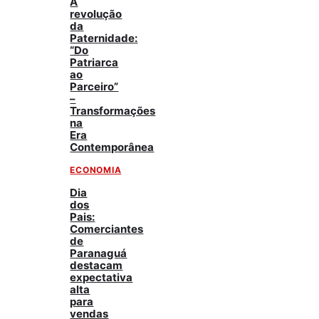
A
revolução
da
Paternidade:
“Do
Patriarca
ao
Parceiro”
–
Transformações
na
Era
Contemporânea
ECONOMIA
Dia
dos
Pais:
Comerciantes
de
Paranaguá
destacam
expectativa
alta
para
vendas