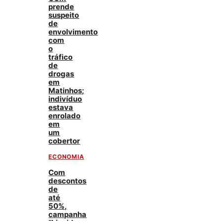
prende
suspeito
de
envolvimento
com
o
tráfico
de
drogas
em
Matinhos;
indivíduo
estava
enrolado
em
um
cobertor
ECONOMIA
Com
descontos
de
até
50%,
campanha