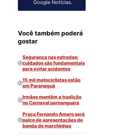
Google Notícias.
Você também poderá
gostar
Segurança nas estradas:
cuidados são fundamentais
para evitar acidentes
15 mil motociclistas estão
em Paranaguá
Irmãos mantêm a tradição
no Carnaval parnanguara
Praça Fernando Amaro será
palco de apresentações de
banda de marchinhas