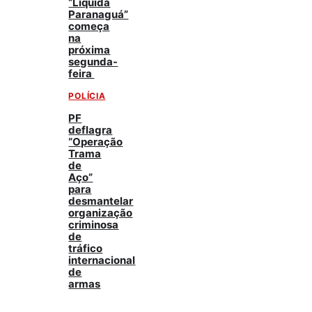
“Liquida
Paranaguá”
começa
na
próxima
segunda-
feira
POLÍCIA
PF
deflagra
“Operação
Trama
de
Aço”
para
desmantelar
organização
criminosa
de
tráfico
internacional
de
armas