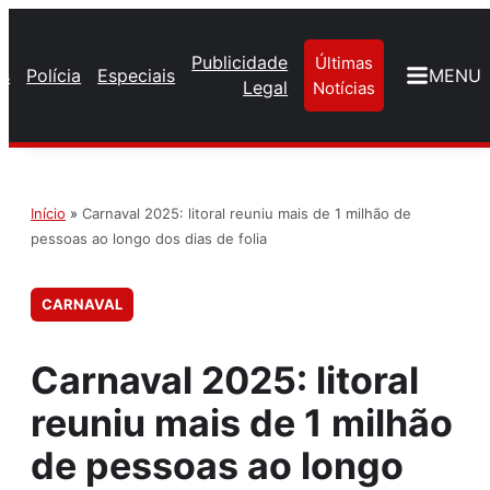
Publicidade
Últimas
os
Polícia
Especiais
MENU
Legal
Notícias
Início
»
Carnaval 2025: litoral reuniu mais de 1 milhão de
pessoas ao longo dos dias de folia
CARNAVAL
Carnaval 2025: litoral
reuniu mais de 1 milhão
de pessoas ao longo