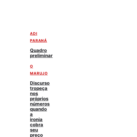
ADI
PARANÁ
Quadro
preliminar
O
MARUJO
Discurso
tropeça
nos
próprios
números
quando
a
ironia
cobra
seu
preço