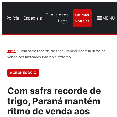
Publicidade
Últimas
os
Polícia
Especiais
MENU
Legal
Notícias
Início
»
Com safra recorde de trigo, Paraná mantém ritmo de
venda aos mercados interno e externo
AGRONEGÓCIO
Com safra recorde de
trigo, Paraná mantém
ritmo de venda aos