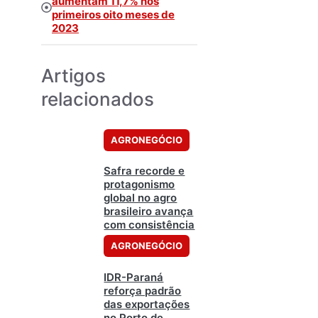
aumentam 11,7% nos
primeiros oito meses de
2023
Artigos
relacionados
AGRONEGÓCIO
Safra recorde e
protagonismo
global no agro
brasileiro avança
com consistência
AGRONEGÓCIO
IDR-Paraná
reforça padrão
das exportações
no Porto de