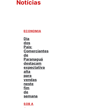
Notícias
ECONOMIA
Dia
dos
Pais:
Comerciantes
de
Paranaguá
destacam
expectativa
alta
para
vendas
neste
fim
de
semana
SOB A