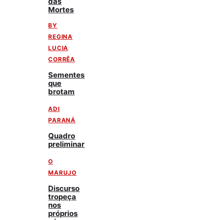
das
Mortes
BY
REGINA
LUCIA
CORRÊA
Sementes
que
brotam
ADI
PARANÁ
Quadro
preliminar
O
MARUJO
Discurso
tropeça
nos
próprios