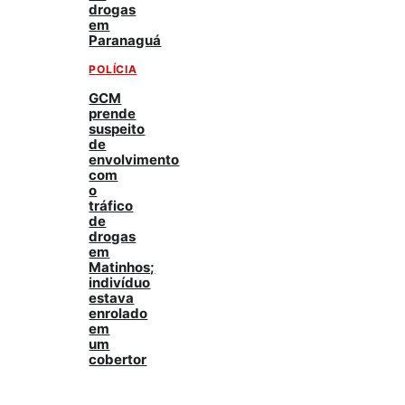
drogas
em
Paranaguá
POLÍCIA
GCM
prende
suspeito
de
envolvimento
com
o
tráfico
de
drogas
em
Matinhos;
indivíduo
estava
enrolado
em
um
cobertor