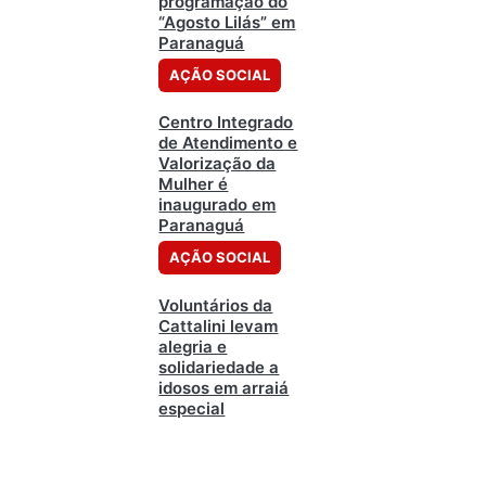
programação do
“Agosto Lilás” em
Paranaguá
AÇÃO SOCIAL
Centro Integrado
de Atendimento e
Valorização da
Mulher é
inaugurado em
Paranaguá
AÇÃO SOCIAL
Voluntários da
Cattalini levam
alegria e
solidariedade a
idosos em arraiá
especial