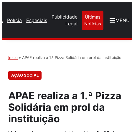
Publicidade
Últimas
os
Polícia
Especiais
MENU
Legal
Notícias
Início
»
APAE realiza a 1.ª Pizza Solidária em prol da instituição
AÇÃO SOCIAL
APAE realiza a 1.ª Pizza
Solidária em prol da
instituição