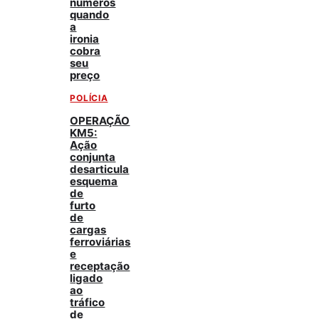
números
quando
a
ironia
cobra
seu
preço
POLÍCIA
OPERAÇÃO
KM5:
Ação
conjunta
desarticula
esquema
de
furto
de
cargas
ferroviárias
e
receptação
ligado
ao
tráfico
de