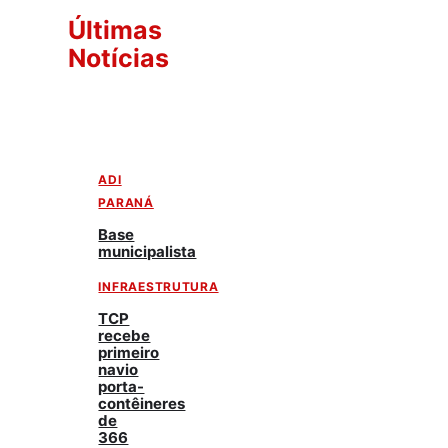
Últimas
Notícias
ADI
PARANÁ
Base
municipalista
INFRAESTRUTURA
TCP
recebe
primeiro
navio
porta-
contêineres
de
366