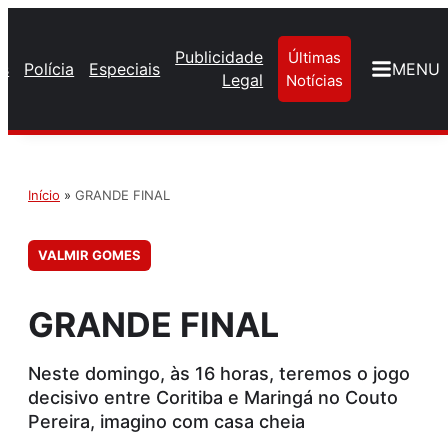
Publicidade
Últimas
os
Polícia
Especiais
MENU
Legal
Notícias
Início
»
GRANDE FINAL
VALMIR GOMES
GRANDE FINAL
Neste domingo, às 16 horas, teremos o jogo
decisivo entre Coritiba e Maringá no Couto
Pereira, imagino com casa cheia