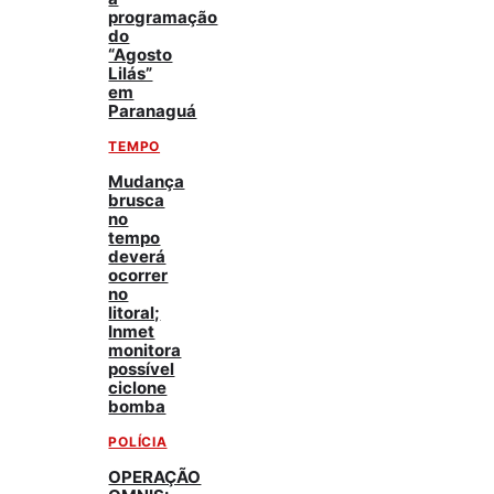
programação
do
“Agosto
Lilás”
em
Paranaguá
TEMPO
Mudança
brusca
no
tempo
deverá
ocorrer
no
litoral;
Inmet
monitora
possível
ciclone
bomba
POLÍCIA
OPERAÇÃO