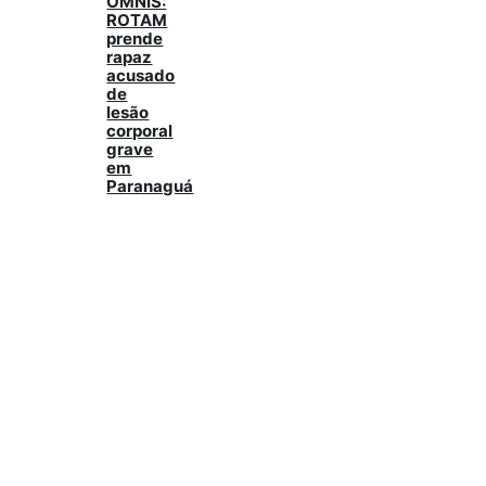
OMNIS:
ROTAM
prende
rapaz
acusado
de
lesão
corporal
grave
em
Paranaguá