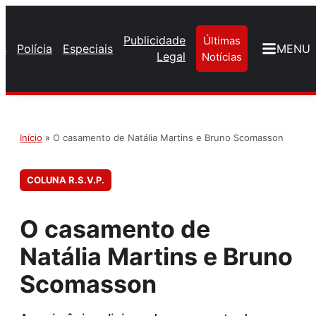
Publicidade
Últimas
os
Polícia
Especiais
MENU
Legal
Notícias
Início
»
O casamento de Natália Martins e Bruno Scomasson
COLUNA R.S.V.P.
O casamento de
Natália Martins e Bruno
Scomasson