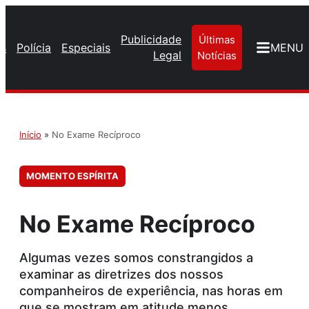
Publicidade
Últimas
os
Polícia
Especiais
MENU
Legal
Notícias
Início
»
No Exame Recíproco
MOMENTO ESPÍRITA
No Exame Recíproco
Algumas vezes somos constrangidos a
examinar as diretrizes dos nossos
companheiros de experiência, nas horas em
que se mostram em atitude menos