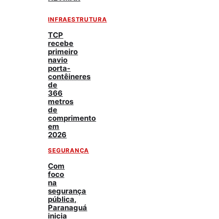
INFRAESTRUTURA
TCP
recebe
primeiro
navio
porta-
contêineres
de
366
metros
de
comprimento
em
2026
SEGURANÇA
Com
foco
na
segurança
pública,
Paranaguá
inicia