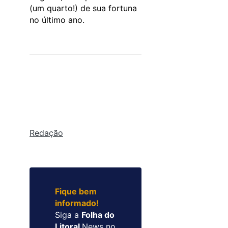
(um quarto!) de sua fortuna
no último ano.
Redação
Fique bem
informado!
Siga a
Folha do
Litoral
News no