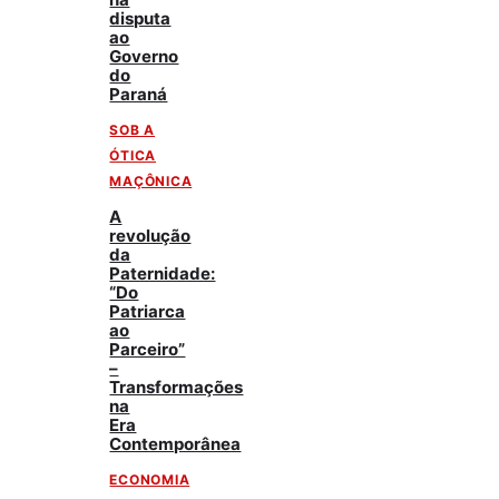
disputa
ao
Governo
do
Paraná
SOB A
ÓTICA
MAÇÔNICA
A
revolução
da
Paternidade:
“Do
Patriarca
ao
Parceiro”
–
Transformações
na
Era
Contemporânea
ECONOMIA