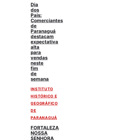
Dia
dos
Pais:
Comerciantes
de
Paranaguá
destacam
expectativa
alta
para
vendas
neste
fim
de
semana
INSTITUTO
HISTÓRICO E
GEOGRÁFICO
DE
PARANAGUÁ
FORTALEZA
NOSSA
SENHORA