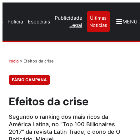
Publicidade
Últimas
os
Polícia
Especiais
MENU
Legal
Notícias
Início
»
Efeitos da crise
FÁBIO CAMPANA
Efeitos da crise
Segundo o ranking dos mais ricos da
América Latina, no “Top 100 Billionaires
2017” da revista Latin Trade, o dono de O
Boticário, Miguel...