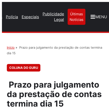
Publicidade
Últimas
os
Polícia
Especiais
MENU
Legal
Notícias
Início
»
Prazo para julgamento da prestação de contas termina
dia 15
COLUNA DO GURU
Prazo para julgamento
da prestação de contas
termina dia 15