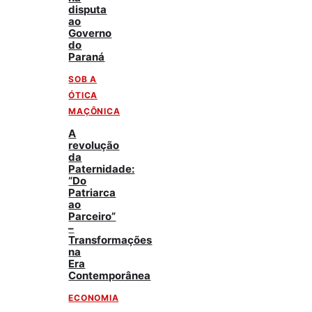
disputa
ao
Governo
do
Paraná
SOB A
ÓTICA
MAÇÔNICA
A
revolução
da
Paternidade:
“Do
Patriarca
ao
Parceiro”
–
Transformações
na
Era
Contemporânea
ECONOMIA