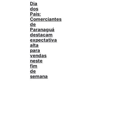
Dia
dos
Pais:
Comerciantes
de
Paranaguá
destacam
expectativa
alta
para
vendas
neste
fim
de
semana