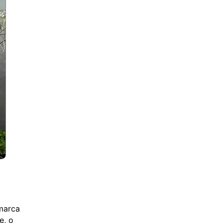
 marca
e, o