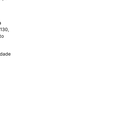
a
 130,
to
idade