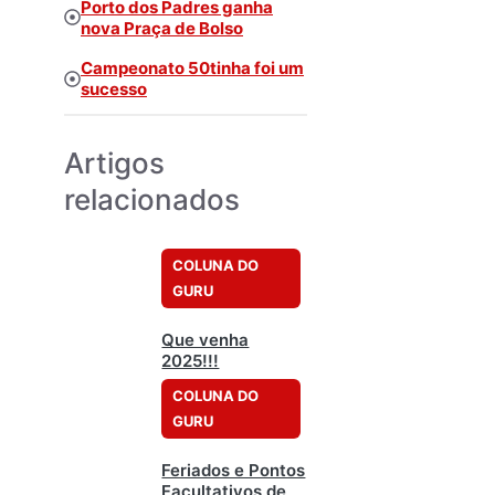
Porto dos Padres ganha
nova Praça de Bolso
Campeonato 50tinha foi um
sucesso
Artigos
relacionados
COLUNA DO
GURU
Que venha
2025!!!
COLUNA DO
GURU
Feriados e Pontos
Facultativos de