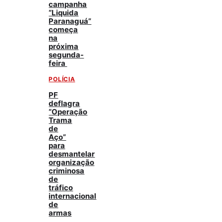
campanha
“Liquida
Paranaguá”
começa
na
próxima
segunda-
feira
POLÍCIA
PF
deflagra
“Operação
Trama
de
Aço”
para
desmantelar
organização
criminosa
de
tráfico
internacional
de
armas