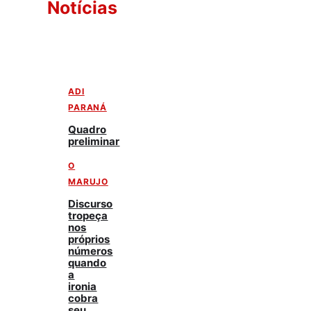
Notícias
ADI
PARANÁ
Quadro
preliminar
O
MARUJO
Discurso
tropeça
nos
próprios
números
quando
a
ironia
cobra
seu