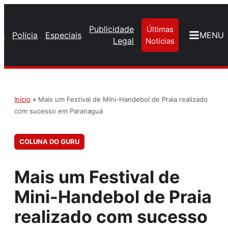
Publicidade
Últimas
os
Polícia
Especiais
MENU
Legal
Notícias
Início
»
Mais um Festival de Mini-Handebol de Praia realizado
com sucesso em Paranaguá
COLUNA DO GURU
Mais um Festival de
Mini-Handebol de Praia
realizado com sucesso