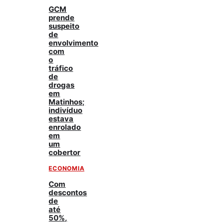
GCM
prende
suspeito
de
envolvimento
com
o
tráfico
de
drogas
em
Matinhos;
indivíduo
estava
enrolado
em
um
cobertor
ECONOMIA
Com
descontos
de
até
50%,