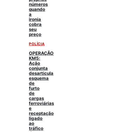
números
quando
a
ironia
cobra
seu
preço
POLÍCIA
OPERAÇÃO
KM5:
Ação
conjunta
desarticula
esquema
de
furto
de
cargas
ferroviárias
e
receptação
ligado
ao
tráfico