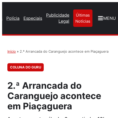
Publicidade
Últimas
os
Polícia
Especiais
MENU
Legal
Notícias
Início
»
2.ª Arrancada do Caranguejo acontece em Piaçaguera
COLUNA DO GURU
2.ª Arrancada do
Caranguejo acontece
em Piaçaguera