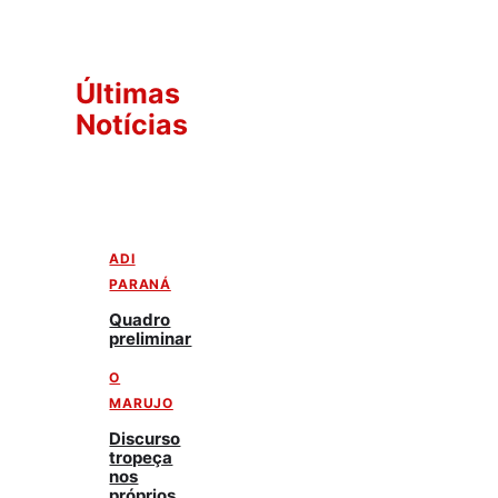
Últimas
Notícias
ADI
PARANÁ
Quadro
preliminar
O
MARUJO
Discurso
tropeça
nos
próprios