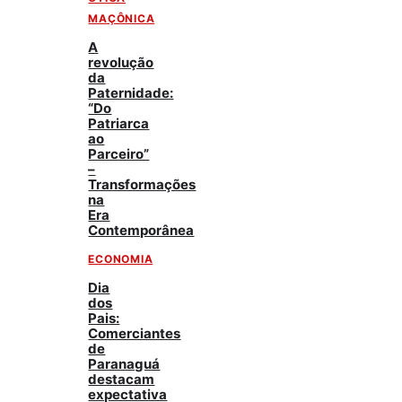
MAÇÔNICA
A
revolução
da
Paternidade:
“Do
Patriarca
ao
Parceiro”
–
Transformações
na
Era
Contemporânea
ECONOMIA
Dia
dos
Pais:
Comerciantes
de
Paranaguá
destacam
expectativa