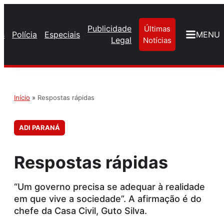
Publicidade
Últimas
os
Polícia
Especiais
MENU
Legal
Notícias
Início
»
Respostas rápidas
ADI PARANÁ
Respostas rápidas
“Um governo precisa se adequar à realidade
em que vive a sociedade”. A afirmação é do
chefe da Casa Civil, Guto Silva.