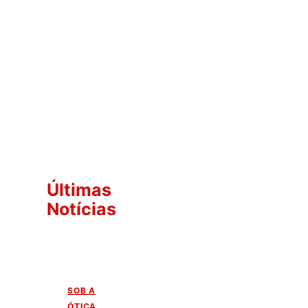
Últimas
Notícias
SOB A
ÓTICA