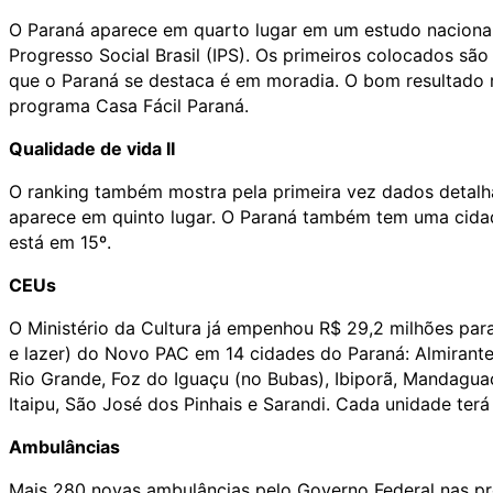
O Paraná aparece em quarto lugar em um estudo nacional d
Progresso Social Brasil (IPS). Os primeiros colocados são
que o Paraná se destaca é em moradia. O bom resultado re
programa Casa Fácil Paraná.
Qualidade de vida II
O ranking também mostra pela primeira vez dados detalhad
aparece em quinto lugar. O Paraná também tem uma cidad
está em 15º.
CEUs
O Ministério da Cultura já empenhou R$ 29,2 milhões par
e lazer) do Novo PAC em 14 cidades do Paraná: Almiran
Rio Grande, Foz do Iguaçu (no Bubas), Ibiporã, Mandaguaç
Itaipu, São José dos Pinhais e Sarandi. Cada unidade terá
Ambulâncias
Mais 280 novas ambulâncias pelo Governo Federal nas pr