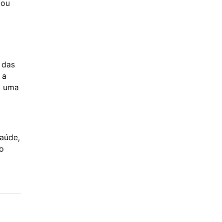
iou
 das
 a
á uma
saúde,
 o