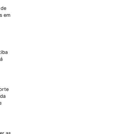
 de
as em
tiba
gá
orte
nda
e
er as