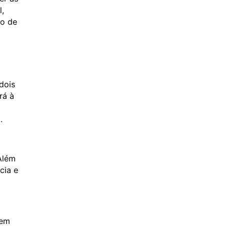
l,
no de
dois
rá à
.
Além
cia e
 em