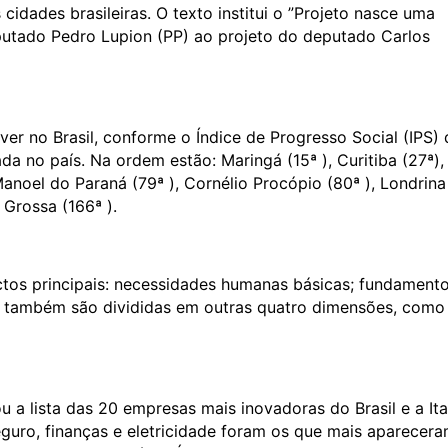
cidades brasileiras. O texto institui o ”Projeto nasce uma
deputado Pedro Lupion (PP) ao projeto do deputado Carlos
er no Brasil, conforme o Índice de Progresso Social (IPS) 
da no país. Na ordem estão: Maringá (15ª ), Curitiba (27ª),
anoel do Paraná (79ª ), Cornélio Procópio (80ª ), Londrina
 Grossa (166ª ).
ectos principais: necessidades humanas básicas; fundament
es também são divididas em outras quatro dimensões, como
u a lista das 20 empresas mais inovadoras do Brasil e a It
eguro, finanças e eletricidade foram os que mais aparecera