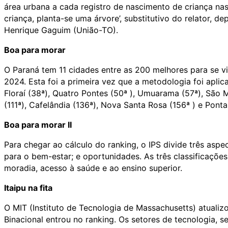
área urbana a cada registro de nascimento de criança nas 
criança, planta-se uma árvore’, substitutivo do relator, 
Henrique Gaguim (União-TO).
Boa para morar
O Paraná tem 11 cidades entre as 200 melhores para se viv
2024. Esta foi a primeira vez que a metodologia foi aplica
Floraí (38ª), Quatro Pontes (50ª ), Umuarama (57ª), São M
(111ª), Cafelândia (136ª), Nova Santa Rosa (156ª ) e Ponta
Boa para morar II
Para chegar ao cálculo do ranking, o IPS divide três asp
para o bem-estar; e oportunidades. As três classificaçõ
moradia, acesso à saúde e ao ensino superior.
Itaipu na fita
O MIT (Instituto de Tecnologia de Massachusetts) atualizo
Binacional entrou no ranking. Os setores de tecnologia, s