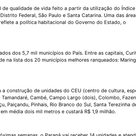
e qualidade de vida feito a partir da utilização do Índice
 Distrito Federal, São Paulo e Santa Catarina. Uma das áre
flete a política habitacional do Governo do Estado, o
os dos 5,7 mil municípios do País. Entre as capitais, Curi
e na lista dos 20 municípios melhores ranqueados: Marin
a a construção de unidades do CEU (centro de cultura, esp
te Tamandaré, Cambé, Campo Largo (dois), Colombo, Faze
u, Paiçandu, Pinhais, Rio Branco do Sul, Santa Terezinha d
 em média dois mil metros e custará R$ 1,9 milhão.
óximas semanas, o Paraná vai receber 14 unidades e atend