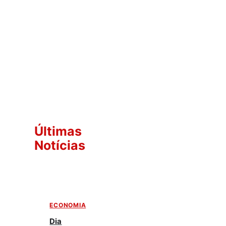
Últimas
Notícias
ECONOMIA
Dia