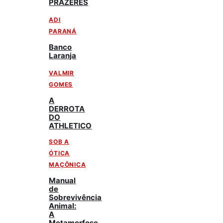
PRAZERES
ADI
PARANÁ
Banco
Laranja
VALMIR
GOMES
A
DERROTA
DO
ATHLETICO
SOB A
ÓTICA
MAÇÔNICA
Manual
de
Sobrevivência
Animal:
A
Metamorfose