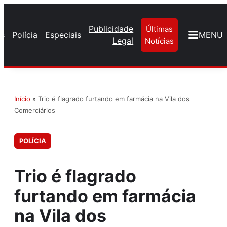
Publicidade
Últimas
os
Polícia
Especiais
MENU
Legal
Notícias
Início
»
Trio é flagrado furtando em farmácia na Vila dos
Comerciários
POLÍCIA
Trio é flagrado
furtando em farmácia
na Vila dos