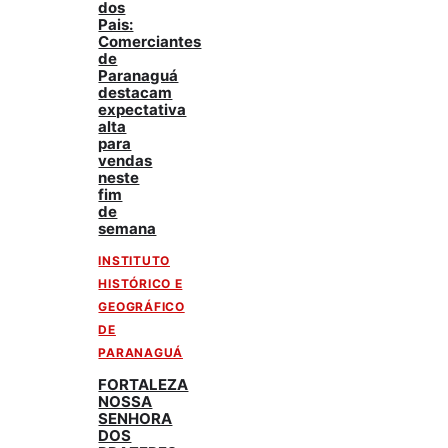
dos
Pais:
Comerciantes
de
Paranaguá
destacam
expectativa
alta
para
vendas
neste
fim
de
semana
INSTITUTO
HISTÓRICO E
GEOGRÁFICO
DE
PARANAGUÁ
FORTALEZA
NOSSA
SENHORA
DOS