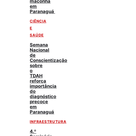
maconha
em
Paranaguá
CIÊNCIA
E
SAÚDE
Semana
Nacional
de
Conscientização
sobre
o
TDAH
reforça
importância
do
diagnóstico
precoce
em
Paranaguá
INFRAESTRUTURA
4.º