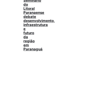
Seminário
do
Litoral
Paranaense
debate
desenvolvimento,
infraestrutura
e
futuro
da
região
em
Paranaguá