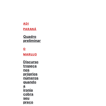
ADI
PARANÁ
Quadro
preliminar
O
MARUJO
Discurso
tropeça
nos
próprios
números
quando
a
ironia
cobra
seu
preço