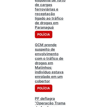
esquema de furto
de cargas
ferroviárias e
receptação
ligado ao tráfico
de drogas em
Paranaguá
POLÍCIA
GCM prende
suspeito de
envolvimento
com o tráfico de
drogas em
Matinhos;
indivíduo estava
enrolado em um
cobertor
POLÍCIA
PF deflagra
“Operação Trama