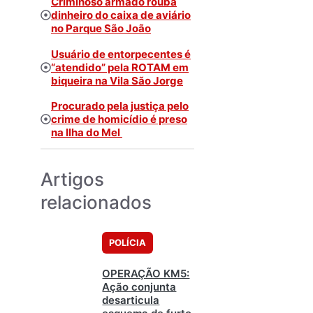
Criminoso armado rouba
dinheiro do caixa de aviário
no Parque São João
Usuário de entorpecentes é
“atendido” pela ROTAM em
biqueira na Vila São Jorge
Procurado pela justiça pelo
crime de homicídio é preso
na Ilha do Mel
Artigos
relacionados
POLÍCIA
OPERAÇÃO KM5:
Ação conjunta
desarticula