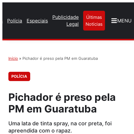
Publicidade
Últimas
os
Polícia
Especiais
MENU
Legal
Notícias
Início
»
Pichador é preso pela PM em Guaratuba
POLÍCIA
Pichador é preso pela
PM em Guaratuba
Uma lata de tinta spray, na cor preta, foi
apreendida com o rapaz.